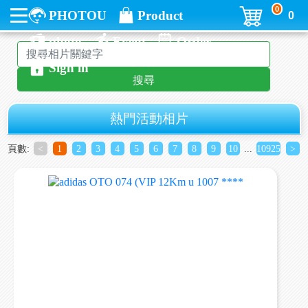
0
PHOTOU
Product
0
photo
Event
Order
Sign in
搜尋
熱門活動相片
頁數:
<
1
2
3
4
5
6
7
8
9
10
...
10925
>