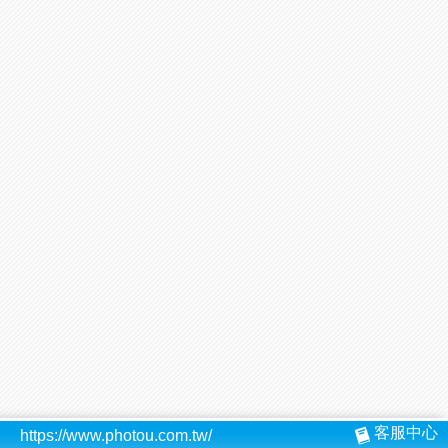
客服中心
https://www.photou.com.tw/