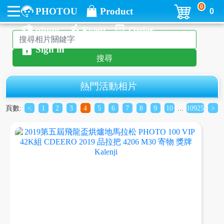
0
PHOTOU
Product
0
photo
Event
Order
Sign in
搜尋
熱門活動相片
頁數:
<
1
2
3
4
5
6
7
8
9
10
...
10925
>