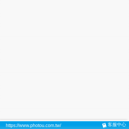
客服中心
https://www.photou.com.tw/