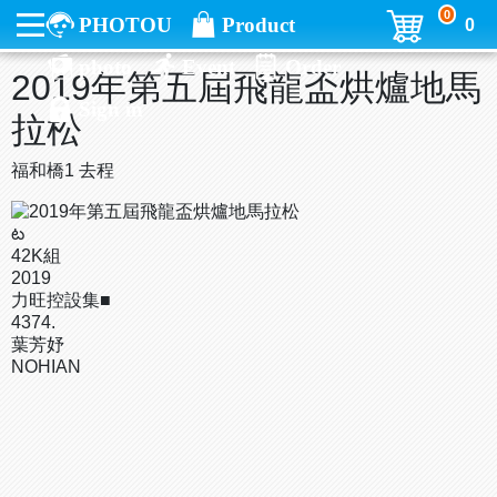
0
PHOTOU
Product
0
photo
Event
Order
2019年第五屆飛龍盃烘爐地馬
Sign in
拉松
福和橋1 去程
ట
42K組
2019
力旺控設集■
4374.
葉芳妤
NOHIAN