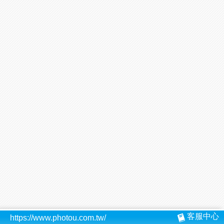
客服中心
https://www.photou.com.tw/