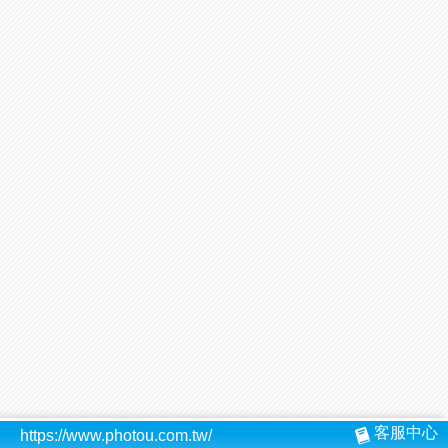
客服中心
https://www.photou.com.tw/