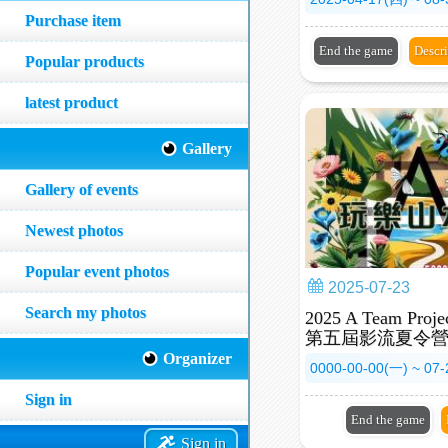
Purchase item
End the game
Descr
Popular products
latest product
Gallery
Gallery of events
Newest photos
Popular event photos
2025-07-23
Search my photos
2025 A Team P
第五屆影流夏令
Organizer
0000-00-00(一) ~ 07
Sign in
End the game
Sign in