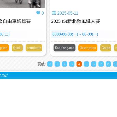
0
2025-05-11
長盃自由車錦標賽
2025 tSt新北微風鐵人賽
-06(二)
0000-00-00(一) ~ 00-00(一)
iption
Grade
certificate
End the game
Description
Grade
c
頁數:
<
1
2
3
4
5
6
7
8
9
.tw/