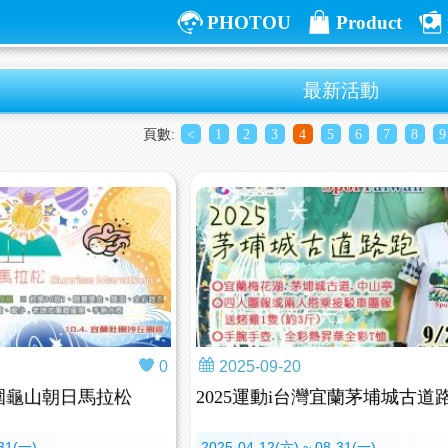
PHOTOU
Product
最新活動
頁數:
<
1
2
3
4
5
6
7
8
9
0
2025-09-20
壯圍龜山朝日馬拉松
2025運動i台灣宜蘭茅埔城古道
-31(一)
2025-04-12(六) ~ 08-31(一)