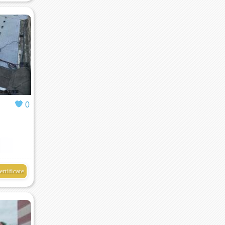
0
ertificate