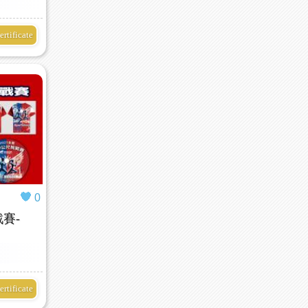
ertificate
0
戰賽-
ertificate