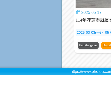
2025-05-17
114年花蓮縣縣
2025-03-03(一) ~ 05
End the game
Descr
https://www.photou.com