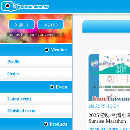
Sign in
Sign up
Join us for more convenience！
Member
Profile
Order
Event
Latest event
2025-10-04
Finished event
2025運動i台灣
Sunrise Marathon
Products
2025-04-17(四) ~ 08