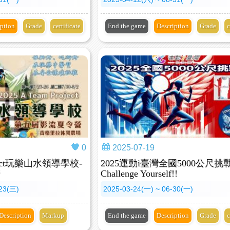
iption
Grade
certificate
End the game
Description
Grade
c
0
2025-07-19
roject玩樂山水領導學校-
2025運動i臺灣全國5000公尺挑
營
Challenge Yourself!!
-23(三)
2025-03-24(一) ~ 06-30(一)
Description
Markup
End the game
Description
Grade
c