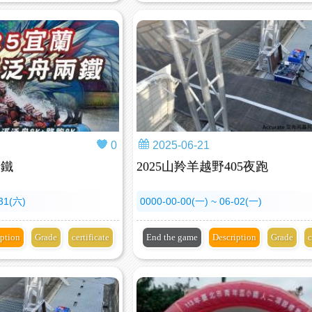
0
2025-06-21
兩鐵
2025山羚羊越野405夜跑
-31(六)
0000-00-00(一) ~ 06-02(一)
iption
Grade
certificate
End the game
Description
Grade
c