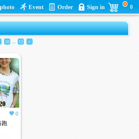
0
photo
Event
Order
Sign in
0
10
...
12
>
0
路跑