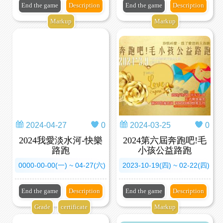
End the game
Description
End the game
Description
Markup
Markup
2024-04-27
0
2024-03-25
0
2024我愛淡水河-快樂
2024第六屆奔跑吧!毛
路跑
小孩公益路跑
0000-00-00(一) ~ 04-27(六)
2023-10-19(四) ~ 02-22(四)
End the game
Description
End the game
Description
Grade
certificate
Markup