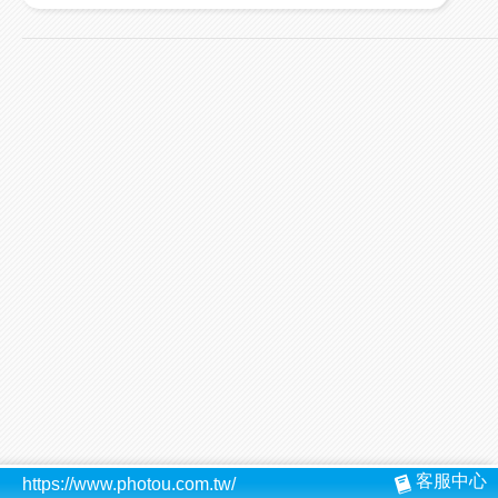
客服中心
https://www.photou.com.tw/