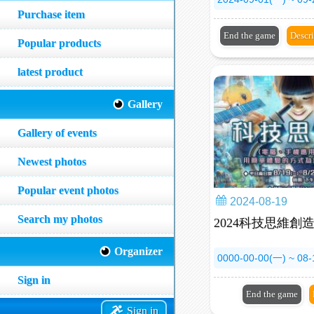
Purchase item
End the game
Descr
Popular products
latest product
Gallery
Gallery of events
Newest photos
Popular event photos
2024-08-19
Search my photos
2024科技思維創
Organizer
0000-00-00(一) ~ 08
Sign in
End the game
Sign in