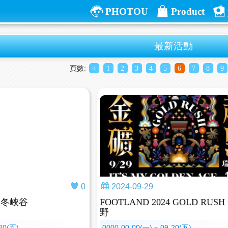
PHOTOU
Product
最新活動
頁數:
<
1
2
3
4
5
6
7
8
9
0
2024-09-29
暖冬峽谷
FOOTLAND 2024 GOLD RUS
野
-20(五)
0000-00-00(一) ~ 09-20(五)