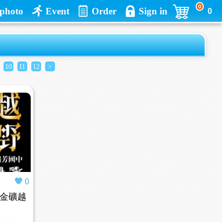
0
photo
Event
Order
Sign in
0
10
11
12
>
0
H 金礦越