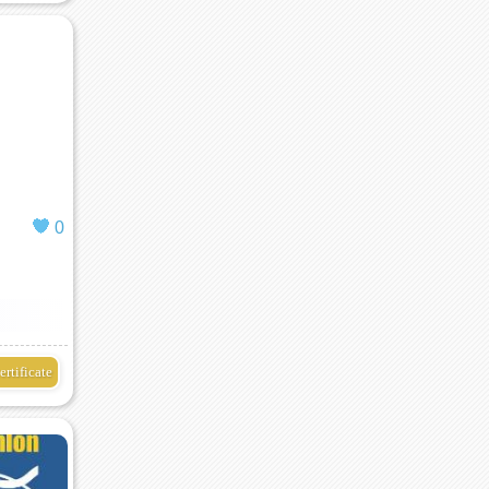
0
ertificate