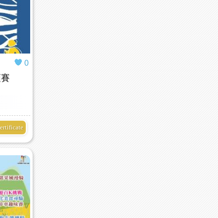
0
項賽
ertificate