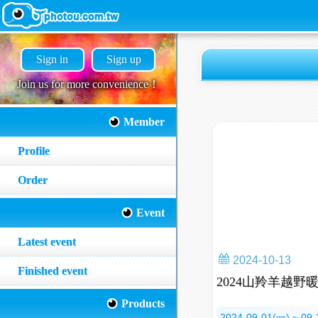
Sign in
Sign up
Join us for more convenience！
Member
Profile
Order
Event
Latest event
2024-10-13
Finished event
2024山羚羊越野
Products
2024-09-01(一) ~ 09