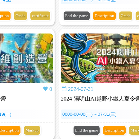
iption
Grade
certificate
End the game
Description
Grade
c
0
2024-07-31
造營
2024 陽明山AI越野小鐵人夏令
-19(一)
0000-00-00(一) ~ 07-31(三)
Description
Markup
End the game
Description
Mar