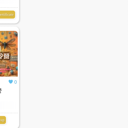
ertificate
0
營
kup