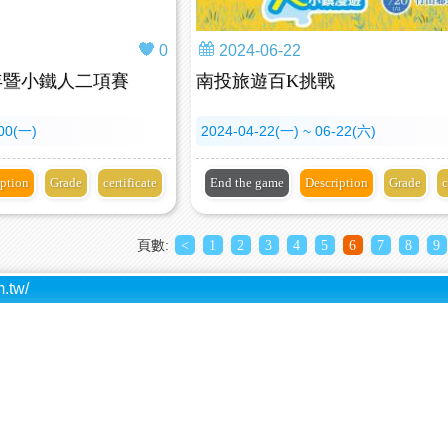
0
2024-06-22
青少年暨小鐵人二項賽
南投旅遊百K挑戰
-00(一)
2024-04-22(一) ~ 06-22(六)
iption
Grade
certificate
End the game
Description
Grade
c
頁數:
<
1
2
3
4
5
6
7
8
9
.tw/