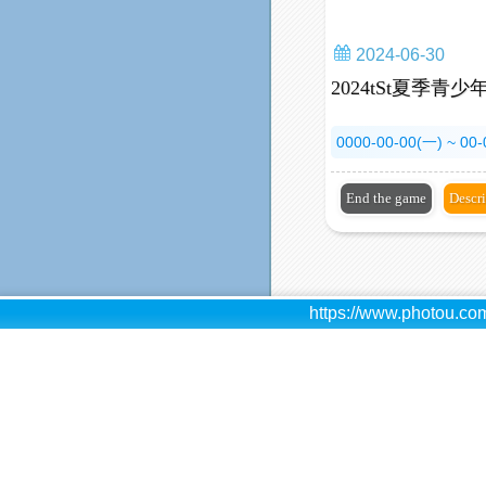
2024-06-30
2024tSt夏季
0000-00-00(一) ~ 00
End the game
Descr
https://www.photou.com