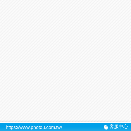
客服中心
https://www.photou.com.tw/