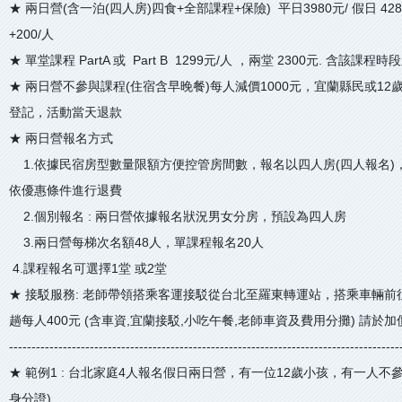
★ 兩日營(含一泊(四人房)四食+全部課程+保險) 平日3980元/ 假日 42
+200/人
★ 單堂課程 PartA 或 Part B 1299元/人 ，兩堂 2300元. 含該課程
★ 兩日營不參與課程(住宿含早晚餐)每人減價1000元，宜蘭縣民或12歲
登記，活動當天退款
★ 兩日營報名方式
1.依據民宿房型數量限額方便控管房間數，報名以四人房(四人報名)
依優惠條件進行退費
2.個別報名 : 兩日營依據報名狀況男女分房，預設為四人房
3.兩日營每梯次名額48人，單課程報名20人
4.課程報名可選擇1堂 或2堂
★ 接駁服務: 老師帶領搭乘客運接駁從台北至羅東轉運站，搭乘車輛
趟每人400元 (含車資,宜蘭接駁,小吃午餐,老師車資及費用分攤) 請於
---------------------------------------------------------------------------------------
★ 範例1 : 台北家庭4人報名假日兩日營，有一位12歲小孩，有一人
身分證)