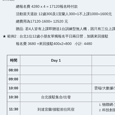
總報名費 4280 x 4 = 17120報名時付款
活動當天退款 12歲300及1宜蘭人300+1不上課1000=1600元
總費用為17120-1600= 12520 元
贈品: 若4人皆有上課即贈送1台訓練型無人機，因只有三位上課需可
★ 範例2 : 台北1位12歲小朋友單獨報名平日兩日營，加購來回接駁
報名費 3680 +來回接駁400x2=800 小計: 4480
時間
Day 1
08:00
09:00
10:00
雲端/大數據
10:30
台北接駁集合/出發
物聯網
11:30
到達宜蘭/接駁前往民宿
科技創