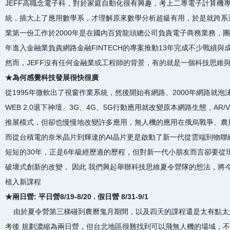
JEFF高職念電子科，對於家庭自動化很有興趣，考上二專電子計算機
統，插大上了應用數學系，才理解原來數學分析超級有用，於是就跨系
業第一份工作於2000年是在國內百貨龍頭總公司負責電子商務業務，團
年進入金融業負責網路金融FINTECH的專案推動13年完成不少戰績與
然而，JEFF沒有任何金融業或工程師的背景，有的就是一個科技思維
★為何感覺科技發展很快很廣
從1995年微軟出了視窗作業系統，然後開始有網路、2000年網路就
WEB 2.0退下神壇、3G、4G、5G行動應用就改變原本網路生態，AR/
推展模式，但卻也慢慢地改變許多應用，無人機的應用在俄烏戰爭、農
而從台積電的奈米晶片到輝達的AI晶片更是啟動了新一代從雲端到物聯
短短的30年，正是6年級經歷過的歷程，但對新一代小朋友而言卻要從
破壞式創新的改變， 因此 我們興起舉辦科技思維夏令營隊的想法，將
植入新課程
★兩日營: 平日營8/19-8/20 . 假日營 8/31-9/1
由於夏令營第三梯碰到農曆鬼月期間，以及四天的課程還是太有點太
考後 規劃濃縮為兩日營，但台北地區很難找到可以飛無人機的場域，