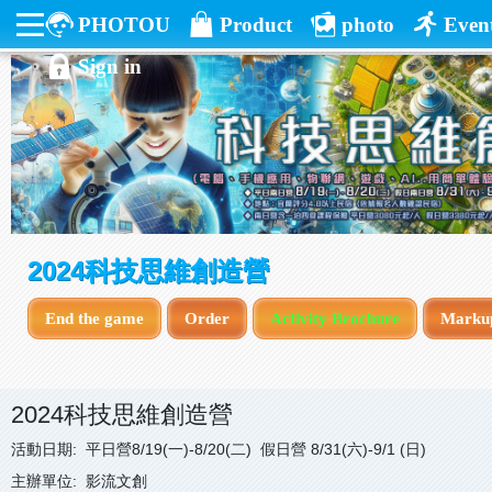
PHOTOU
Product
photo
Even
Sign in
2024科技思維創造營
End the game
Order
Activity Brochure
Marku
2024科技思維創造營
活動日期: 平日營8/19(一)-8/20(二) 假日營 8/31(六)-9/1 (日)
主辦單位: 影流文創