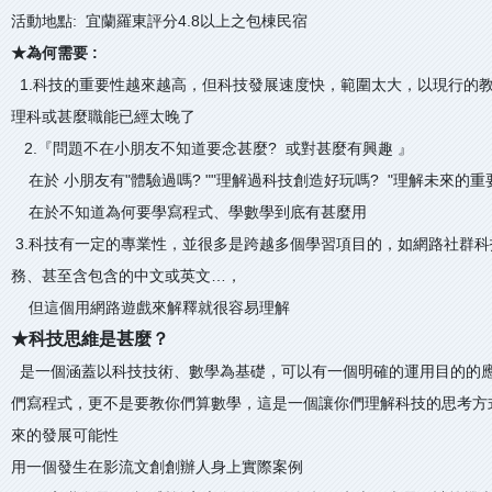
活動地點: 宜蘭羅東評分4.8以上之包棟民宿
★為何需要 :
1.科技的重要性越來越高，但科技發展速度快，範圍太大，以現行的教
理科或甚麼職能已經太晚了
2.『問題不在小朋友不知道要念甚麼? 或對甚麼有興趣 』
在於 小朋友有"體驗過嗎? ""理解過科技創造好玩嗎? "理解未來的重
在於不知道為何要學寫程式、學數學到底有甚麼用
3.科技有一定的專業性，並很多是跨越多個學習項目的，如網路社群
務、甚至含包含的中文或英文…，
但這個用網路遊戲來解釋就很容易理解
★科技思維是甚麼？
是一個涵蓋以科技技術、數學為基礎，可以有一個明確的運用目的的
們寫程式，更不是要教你們算數學，這是一個讓你們理解科技的思考方
來的發展可能性
用一個發生在影流文創創辦人身上實際案例