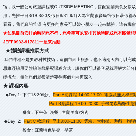
宿，以一般公司旅遊課程或OUTSIDE MEETING，搭配宜蘭美食及
用，先推平日8/19-8/20及假日8/31-9/1(因為宜蘭很多民宿假日暑假都
看看，我們真的希望 有更多的家長可以帶小朋友一起來體驗，這有機
★如果目前安排的時間您不行，您希望可以安排其他時間或您有團體想
JEFF0932-917811一起來推動
★體驗課程推展方式
我們課程不是要教科技技術，這個市面上很多，也不適兩天內可以完成的
思維經驗用要體驗遊戲搭配課程方式，讓你們可以很容易就理解大部分
礎概念，相信您們就很清楚要往哪個方向再深入
★ 課程內容
◆Day 1: 下午13:30報到 .
Part A硬課程 14:00-17:00 電腦及無人機
Part B應課程 19:00-20:30 手機昆蟲顯微生
餐食 : 下午茶. 晚餐 : 宜蘭美食/烤肉
◆Day 2:
Part C 軟課程 早上9:00-11:30 雲端、大數據、遊戲、
餐食 : 宜蘭特色早餐、早茶