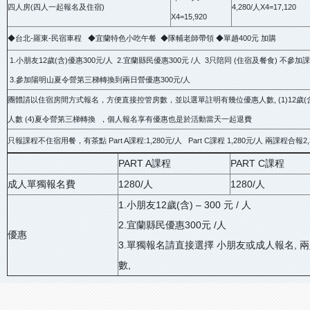
四人房(四人一起報名及住宿)
4,280/人X4=17,120
X4=15,920
◆台北-羅東-民宿車程 ◆宜蘭特色小吃午餐 ◆隊輔老師帶領 ◆單趟400元 加購
1.小朋友12歲(含)優惠300元/人 2.宜蘭縣民優惠300元 /人 3只陪同 (住宿及餐食) 不參加課程
3.參加陽明山夏令營第三梯轉換到兩日營優惠300元/人
團體請以住宿房間方式報名，方便直接控管房數，並以選單註明有幾位優惠人數, (1)12歲(含)以
人數 (4)夏令營第三梯轉換 ，個人報名享有優惠也是於活動當天一起退費
只報課程不住宿用餐，有茶點 Part A課程:1,280元/人 Part C課程 1,280元/人 兩課程合報2
PART A課程
PART C課程
成人單獨報名費
1280/人
1280/人
1.小朋友12歲(含) – 300 元 / 人
2.宜蘭縣民優惠300元 /人
優惠
3.單獨報名請直接選擇 小朋友或成人報名,
數,