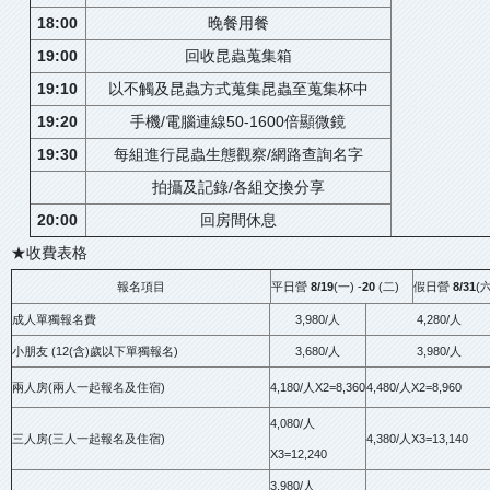
18:00
晚餐用餐
19:00
回收昆蟲蒐集箱
19:10
以不觸及昆蟲方式蒐集昆蟲至蒐集杯中
19:20
手機/電腦連線50-1600倍顯微鏡
19:30
每組進行昆蟲生態觀察/網路查詢名字
拍攝及記錄/各組交換分享
20:00
回房間休息
★收費表格
報名項目
平日營
8/19
(一) -
20
(二)
假日營
8/31
(六
成人單獨報名費
3,980/人
4,280/人
小朋友 (12(含)歲以下單獨報名)
3,680/人
3,980/人
兩人房(兩人一起報名及住宿)
4,180/人X2=8,360
4,480/人X2=8,960
4,080/人
三人房(三人一起報名及住宿)
4,380/人X3=13,140
X3=12,240
3,980/人