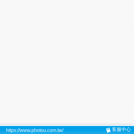
客服中心
https://www.photou.com.tw/