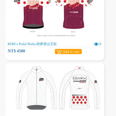
KOM x Pedal Mafia 經典登山王款
0
NT$ 4500
Add to cart