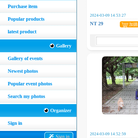
Purchase item
2024-03-09 14:53:27
Popular products
NT 29
加購
latest product
Gallery
Gallery of events
Newest photos
Popular event photos
Search my photos
Organizer
Sign in
2024-03-09 14:52:59
Sign in