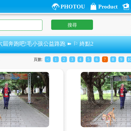
PHOTOU
Product
搜尋
六屆奔跑吧!毛小孩公益路跑 ➽ ⚐ 終點2
頁數:
<
1
2
3
4
5
6
7
8
9
1