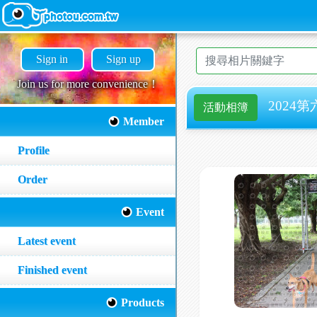
Sign in
Sign up
Join us for more convenience！
2024第
活動相簿
Member
Profile
Order
Event
Latest event
Finished event
Products