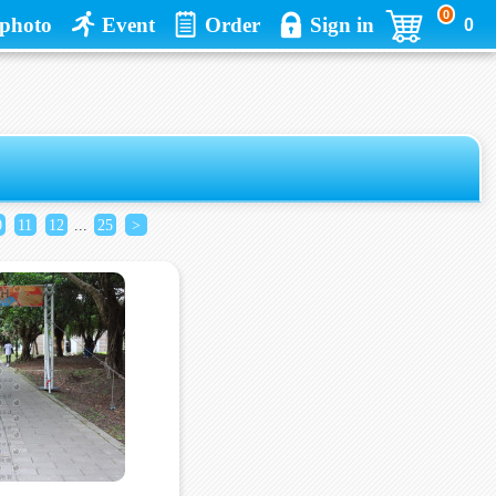
0
photo
Event
Order
Sign in
0
0
11
12
...
25
>