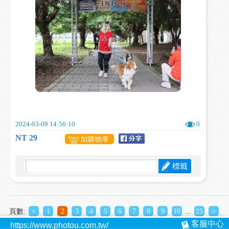
2024-03-09 14:56:10
0
NT 29
加購物車
標籤
頁數:
<
1
2
3
4
5
6
7
8
9
10
...
25
>
客服中心
https://www.photou.com.tw/