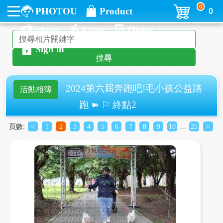
0
PHOTOU
Product
0
photo
Event
Order
Sign in
搜尋
2024第六屆奔跑吧!毛小孩公益路
活動相簿
跑 ➽ ⚐ 終點2
頁數:
<
1
2
3
4
5
6
7
8
9
10
...
25
>