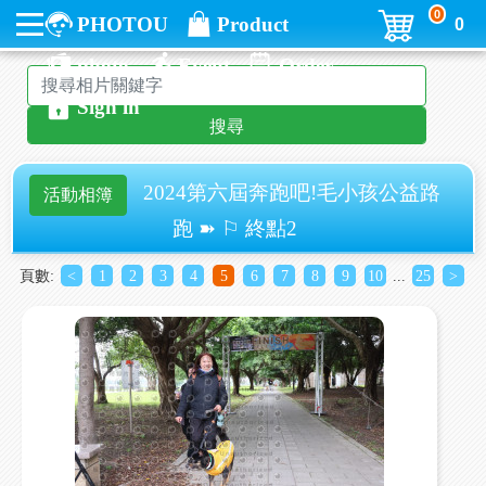
0
PHOTOU
Product
0
photo
Event
Order
Sign in
搜尋
2024第六屆奔跑吧!毛小孩公益路
活動相簿
跑 ➽ ⚐ 終點2
頁數:
<
1
2
3
4
5
6
7
8
9
10
...
25
>