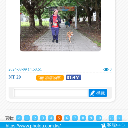
2024-03-09 14:53:51
0
NT 29
加購物車
標籤
頁數:
<
1
2
3
4
5
6
7
8
9
10
...
25
>
客服中心
https://www.photou.com.tw/