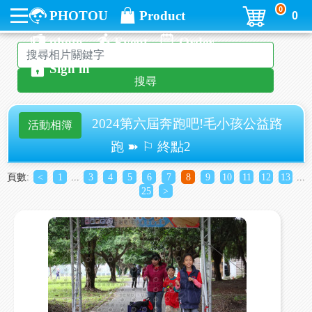
0
PHOTOU
Product
0
photo
Event
Order
Sign in
搜尋
2024第六屆奔跑吧!毛小孩公益路
活動相簿
跑 ➽ ⚐ 終點2
頁數:
<
1
...
3
4
5
6
7
8
9
10
11
12
13
...
25
>