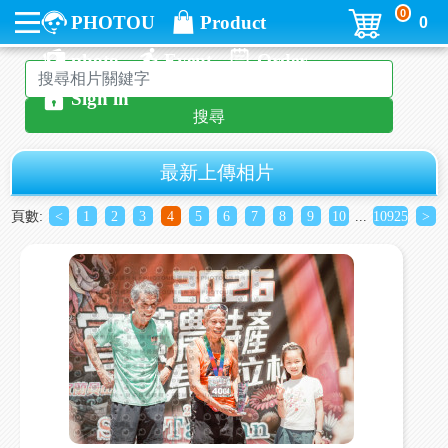
0
PHOTOU
Product
0
photo
Event
Order
Sign in
搜尋
最新上傳相片
頁數:
<
1
2
3
4
5
6
7
8
9
10
...
10925
>