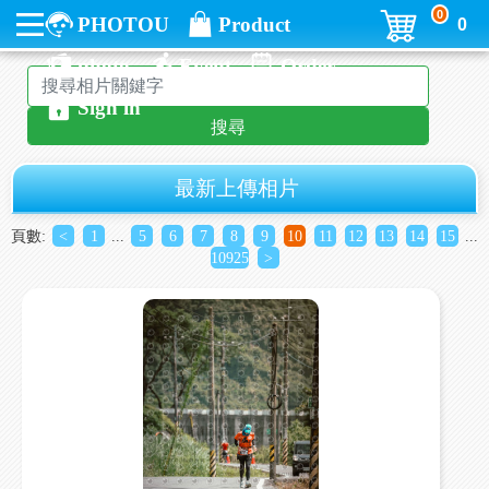
0
PHOTOU
Product
0
photo
Event
Order
Sign in
搜尋
最新上傳相片
頁數:
<
1
...
5
6
7
8
9
10
11
12
13
14
15
...
10925
>