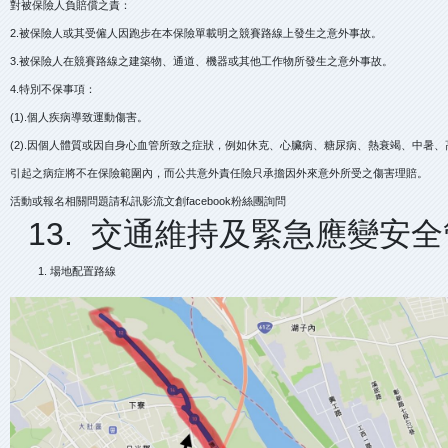
對被保險人負賠償之責：
2.被保險人或其受僱人因跑步在本保險單載明之競賽路線上發生之意外事故。
3.被保險人在競賽路線之建築物、通道、機器或其他工作物所發生之意外事故。
4.特別不保事項：
(1).個人疾病導致運動傷害。
(2).因個人體質或因自身心血管所致之症狀，例如休克、心臟病、糖尿病、熱衰竭、中暑
引起之病症將不在保險範圍內，而公共意外責任險只承擔因外來意外所受之傷害理賠。
活動或報名相關問題請私訊影流文創facebook粉絲團詢問
13. 交通維持及緊急應變安
場地配置路線