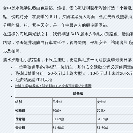
台中麗水漁港以藍白色建築、鐘樓、愛心海堤與藝術彩繪打造「小希臘
點。傍晚時分，在夏季的 6 月，夕陽緩緩沉入海面，金紅光線映照著
分明的橘、粉、紫色天空，是一年中最迷人的觀夕陽季節。
在這樣的海風與光影之中，我們舉辦 6/13 麗水夕陽毛小孩路跑。活動有2
路線，沿著龍井堤防自行車道延伸，視野遼闊、平坦安全，讓跑者與毛
步及拍照。
麗水夕陽毛小孩路跑，不只是運動，更是與毛孩一同迎接夏季最美日落
一位毛孩選手必須搭配一位飼主，基於安全活動全程必須使用牽
毛孩以體重分組，20公斤以上為大型犬，10公斤以上未達20公
毛孩登記請註明犬種
敘獎加碼
(
敘獎率：該組別前％名次者可獲得紀念獎盃
)
競賽組
組別
男生組
女生組
松柏組
70歲+
70歲+
長青組
61-69歲
61-69歲
天命組
51-60歲
51-60歲