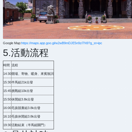
Google Map:
https://maps.app.goo.gl/w2wB9mDJE5n9ziTN9?g_st=ipc
5.活動流程
時間
流程
14:30
開場、寄物、暖身、來賓致詞
15:30
半馬組21k出發
15:45
挑戰組10k出發
15:50
休閒組3.8k出發
16:00
毛孩競賽組3.8k出發
16:10
毛孩休閒組3.8k出發
19:30
活動結束（半馬組關門）