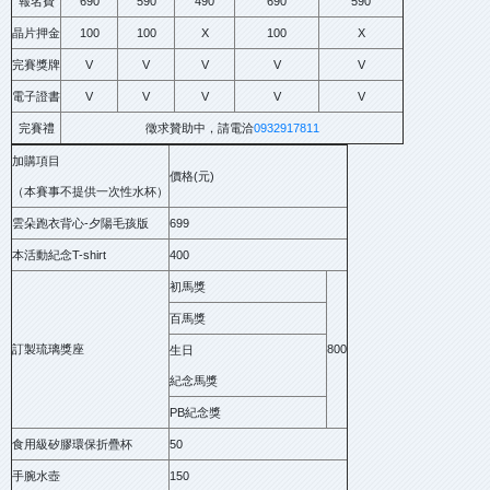
報名費
690
590
490
690
590
晶片押金
100
100
X
100
X
完賽獎牌
V
V
V
V
V
電子證書
V
V
V
V
V
完賽禮
徵求贊助中，請電洽
0932917811
加購項目
價格(元)
（本賽事不提供一次性水杯）
雲朵跑衣背心-夕陽毛孩版
699
本活動紀念T-shirt
400
初馬獎
百馬獎
訂製琉璃獎座
800
生日
紀念馬獎
PB紀念獎
食用級矽膠環保折疊杯
50
手腕水壺
150