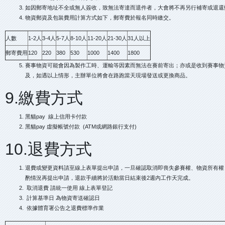
如因郵寄地址不全或無人簽收，致無法寄達而退件者，大會將不再另行補寄或退還
物資郵資及包裝費用計算方式如下，郵寄費於報名同時繳交。
人數
1-2人
3-4人
5-7人
8-10人
11-20人
21-30人
31人以上
郵寄費用
120
220
380
530
1000
1400
1800
賽事物資可能會因為製作工時、運輸等因素而無法在賽前寄出；亦或是收到賽事物
及，如遇以上情形，主辦單位將會在路跑當天現場發送或更換商品。
9.繳費方式
黑貓pay 線上信用卡付款
黑貓pay 虛擬帳號付款 (ATM或網路銀行支付)
10.退費方式
退費或變更資料請至線上表單提出申請，一旦確認取消即喪失參賽權、物資所有權
酌情況再提出申請，退款手續將於活動當日結束後2週內工作天完成。
取消退費 請統一使用 線上表單登記
計算基準日 為物資寄送確認日
依據體育署公告之退費標準作業