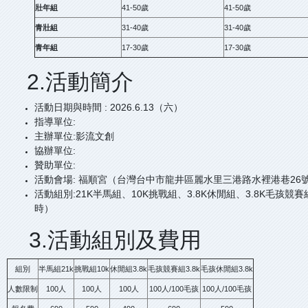
壯年組
41-50歲
41-50歲
青壯組
31-40歲
31-40歲
青年組
17-30歲
17-30歲
2.活動簡介
活動日期與時間 : 2026.6.13（六）
指導單位:
主辦單位:影流文創
協辦單位:
贊助單位:
活動會場: 福順宮（台灣台中市龍井區麗水里三港路水裡港巷26
活動組別:21K半馬組、10K挑戰組、3.8K休閒組、3.8K毛孩競
時）
3.活動組別及費用
組別
半馬組21k
挑戰組10k
休閒組3.8k
毛孩競賽組3.8k
毛孩休閒組3.8k
人數限制
100人
100人
100人
100人/100毛孩
100人/100毛孩