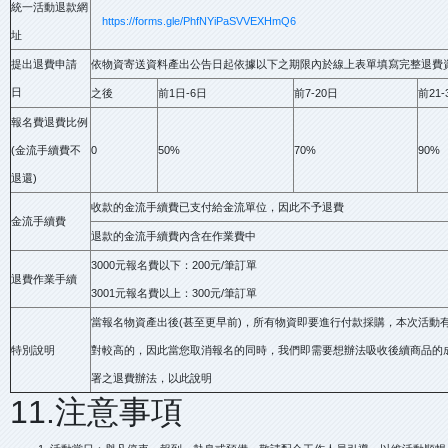
統一活動退款網
https://forms.gle/PhfNYiPaSVVEXHmQ6
址
提出退費申請
依物資寄送資料產出公告日起依據以下之期限內於線上表單填寫完整退費
日
之後
前1日-6日
前7-20日
前21
報名費退費比例
(金流手續費不
0
50%
70%
90%
退還)
收款的金流手續費已支付給金流單位，因此不予退費
金流手續費
退款的金流手續費內含在作業費中
3000元報名費以下：200元/筆訂單
退費作業手續
3001元報名費以上：300元/筆訂單
當報名物資產出後(甚至更早前)，所有物資即要進行付款採購，本次活動
特別說明
對較高的，因此當您取消報名的同時，我們即需要想辦法吸收後續商品的
署之退費辦法，以此說明
11.注意事項