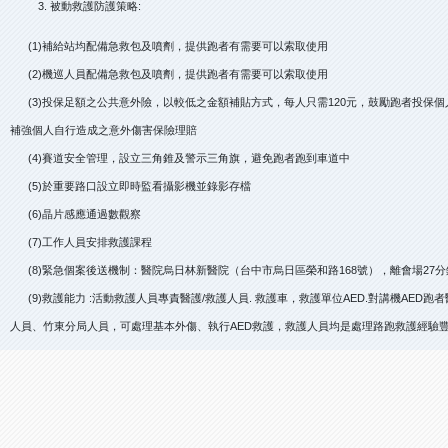
被動救護防護策略:
(1)補給站均配備急救包及噴劑，提供跑者有需要可以索取使用
(2)機巡人員配備急救包及噴劑，提供跑者有需要可以索取使用
(3)投保足額之公共意外險，以較低之金額補貼方式，每人只需120元，鼓勵跑者投保個人
補強個人自行造成之意外傷害保險理賠
(4)賽道安全管理，設立三角錐及警示三角旗，避免跑者跑到車道中
(5)於重要路口設立即時監看攝影機並錄影存檔
(6)晶片感應通過數觀察
(7)工作人員安排救護課程
(8)緊急個案後送機制：醫院烏日林新醫院（台中市烏日區榮和路168號），離會場27分
(9)救護能力 :活動救護人員專責醫護/救護人員. 救護車，救護單位AED.對講機AED
人員、竹東分局人員，可處理基本外傷、執行AED救護，救護人員均是處理路跑救護經驗