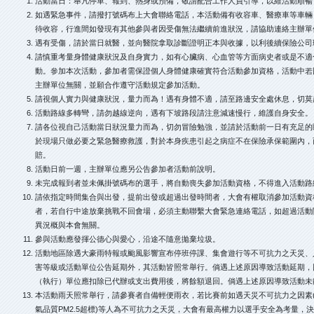
活動當日：舉凡停車、報到、熱身或預備，敬請配合工作人員引導，以維活動順暢
如遇緊急事件，請撥打號碼布上大會聯絡電話，本活動備有收容車、醫療車等車輛
待收容，行進間如發現有其他參與者因受傷無法繼續前進狀況，請協助連絡主辦單
遇有受傷，請於當日就醫，並向醫院拿取診斷證明正本與收據，以利後續保險公司
請慎重考量身體健康狀況及自身實力，如有心臟病、心血管等方面病史者或是不適
動。參加本次活動，參加者需保證個人身體健康確實符合活動參加資格，活動中若
主辦單位無關，並願合作遵守活動規定參加活動。
請視個人實力與健康狀況，量力而為！遇有身體不適，請至路邊安全處休息，切莫
活動路線多轉彎，請勿越線逆向，遇有下坡路段請注意減速慢行，維護自身安全。
請各位視自己活動當日狀況量力而為，切勿冒險勉強，並請於活動前一日有充足的
於現場只做必要之緊急醫療救護，對於本身疾患引起之病症不在保險承保範圍內，
賠。
活動日前一週，主辦單位應另公告參加者活動前說明。
未完成報到者並未佩掛號碼布的選手，將自動喪失參加活動資格，不得進入活動路
請依指定時間集合與出發，提前出發或超過出發時間者，大會有權取消參加活動資
者，若自行中途放棄挑戰不回會場，必須主動聯繫大會緊急連絡電話，如超過活動
異況概與本會無關。
參與活動應發揮公德心與愛心，沿途不隨意拋棄垃圾。
活動地區除遇大豪雨特報或颱風影響宣布停班停課、集會遊行等不可抗力之天災、
害等級或活動單位公告延期外，其活動皆照常舉行。倘遇上述原因導致活動延期，
（執行）單位應扣除已代辦或支出費用後，將餘額退回。倘遇上述原因導致活動未
本活動雨天照常舉行，請參賽者自備輕便雨衣，若比賽前如遇天災不可抗力之因素
氣品質PM2.5超標)等人為不可抗力之天災，大會有最高權力以選手安全為考量，