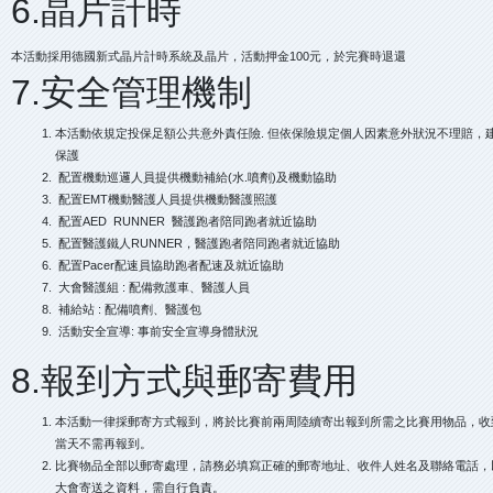
6.晶片計時
本活動採用德國新式晶片計時系統及晶片，活動押金100元，於完賽時退還
7.安全管理機制
本活動依規定投保足額公共意外責任險. 但依保險規定個人因素意外狀況不理賠，
保護
配置機動巡邏人員提供機動補給(水.噴劑)及機動協助
配置EMT機動醫護人員提供機動醫護照護
配置AED RUNNER 醫護跑者陪同跑者就近協助
配置醫護鐵人RUNNER，醫護跑者陪同跑者就近協助
配置Pacer配速員協助跑者配速及就近協助
大會醫護組 : 配備救護車、醫護人員
補給站 : 配備噴劑、醫護包
活動安全宣導: 事前安全宣導身體狀況
8.報到方式與郵寄費用
本活動一律採郵寄方式報到，將於比賽前兩周陸續寄出報到所需之比賽用物品，收
當天不需再報到。
比賽物品全部以郵寄處理，請務必填寫正確的郵寄地址、收件人姓名及聯絡電話，
大會寄送之資料，需自行負責。