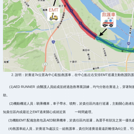
說明：於賽道7k位置為中心駐點救護車，在中心點左右安排EMT巡邏主動救護防
(1)AED RUNNER :由醫護人員組成並經過急救專業訓練，均勻分散在賽道上，穿著
助。
(2)機動機巡人員：騎乘機車，車子帶水、噴劑，於責任區內進行巡邏，主動關心跑者
知責任區內或最近之EMT過來關心或就近第 一時間處理。
(3)機動EMT:配備急救包及AED騎乘機車，於責任區內巡邏，為選手有狀況之第一優
(4)救護車組人員，於賽道7k處設立ㄧ組救護車，責任到達賽道最遠距離僅為6公里，可在