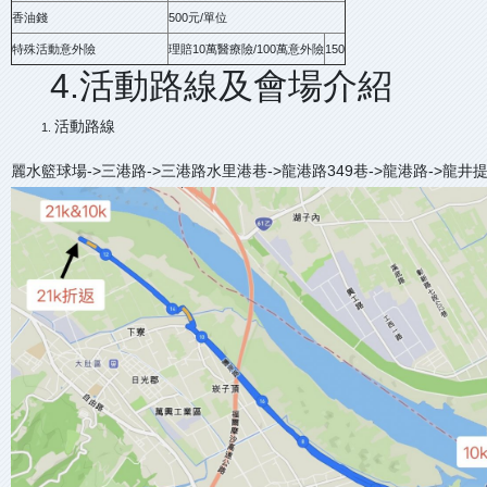
香油錢
500元/單位
特殊活動意外險
理賠10萬醫療險/100萬意外險
150
4.活動路線及會場介紹
活動路線
麗水籃球場->三港路->三港路水里港巷->龍港路349巷->龍港路->龍井