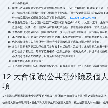
選手不得有議。
參考行政院環保署空氣品質監測網係懸浮微粒（PM2.5)指標與行動建議(如上表)，當
起，敏感性族群需開始注意戶外活動及身體情況，而一般健康民眾則於第7級(54 μ
時空氣品質訊息於環保署空氣品質監測網參閱。(
http://taqm.epa.gov.tw/
)
中暑危險係數【公式=室外溫度(°C)+室外相對溼度(%)*0.1】大於三十五者，
危險係數大於四十者，主辦單位有權力取消活動，以避免參與者中暑，若取消活動
大會有權決定是否取消、擇期舉辦活動、改用其他替代活動場地、替代路線或延長
本活動路線及沿途補給站皆經過申請使用，為維持活動品質，保障報名者權益，無
代跑或轉讓者，如有意外發生恐無法獲得保險保障並應負相關連帶法律責任。
參加本活動者同意活動單位使用參加者本次活動照片及資料，做為活動文宣及行銷
而公告參加者姓名。活動單位有權將本活動之錄影、相片及成績，於世界各地播放
必須同意肖像及公布成績，用於活動相關之宣傳活動上。
活動寄物恕不提供保管責任
主辦單位對活動的結果保留最終決定權。如有未盡事宜，經主辦單位決議後得隨
12.大會保險(公共意外險及個
項
1.本活動依照群聚活動安全管理要點投保公共意外險(所有細節依投保公司之保險契約為準
被保險人因在保險期間內發生下列意外事故所致第三人體傷、死亡或第三人財物損害，依