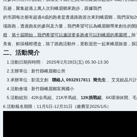
百趟，聚集超過上萬人次到峨眉鄉來跑步，跟據我們
的市調每次都有超過4成的跑者是透過路跑首次來到峨眉鄉，我們深知2
場路跑，透過跑友的參與及力量，我們希望可以為峨眉鄉帶來創生的開
柑
，
第十屆開始，我們希望可以邀請更多跑者可以到峨眉的果園裡，
除
美食、鮮採桶柑禮盒，除了路跑活動外，更歡迎您一起來峨眉旅遊，探
二、活動簡介
1.活動日期與時間 : 2025年2月28日(五) 05:30-13:30
2.主辦單位 : 新竹縣峨眉鄉公所
3.承辦單位 : 影流文創
聯絡人 0932917811 簡先生
、艾克銳晶片
4.活動會場 : 新竹縣峨眉鄉富興國小
5.活動組別 : 42K全馬組、21K半馬組、
12K挑戰組
、6K環湖休閒、
6.活動報名期限：11月5日-12月31日（繳費至2025/1/5）