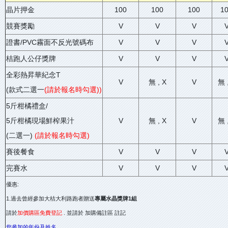
晶片押金
100
100
100
1
競賽獎勵
V
V
V
證書/PVC霧面不反光號碼布
V
V
V
桔跑人公仔獎牌
V
V
V
全彩熱昇華紀念T
V
無 , X
V
無 
(款式二選一
(請於報名時勾選)
)
5斤柑橘禮盒/
5斤柑橘現場鮮榨果汁
V
無 , X
V
無 
(二選一)
(請於報名時勾選)
賽後餐食
V
V
V
完賽水
V
V
V
優惠:
1.過去曾經參加大桔大利路跑者贈送
專屬水晶獎牌1組
請於
加價購區免費登記
. 並請於 加購備註區 註記
您參加的年份及姓名.