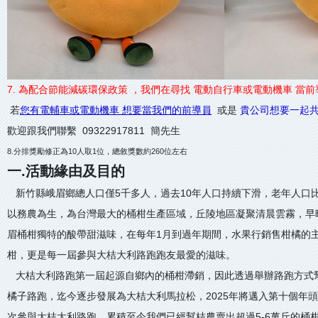
7. 為配合節能減碳環保政策 ，我們在尋找 電動自行車或電動機車 當
若
您有電輔車或電動機車 想要當我們的前導員
或是
貴公司想要一起
歡迎跟我們聯繫 09322917811 簡先生
8.分排獎勵修正為10人取1位，總敘獎數約260位左右
一.活動緣由及目的
新竹縣峨眉鄉總人口僅5千多人，過去10年人口持續下滑，老年人口
以務農為生，為台灣最大的桶柑生產區域，丘陵地區凝聚清晨雲霧，早
眉桶柑獨特的酸帶甜滋味，在每年1月到過年期間，水果行銷售柑橘的
柑，更是每一屆參與大桔大利路跑跑友最愛的滋味。
大桔大利路跑第一屆起源自鄉內的桶柑滯銷，因此透過舉辦路跑方式
橘子路跑，迄今逐步發展為大桔大利馬拉松，2025年將邁入第十個年
次參與大桔大利路跑，累積至今我們已經幫桔農賣出超過5-6萬斤的桶