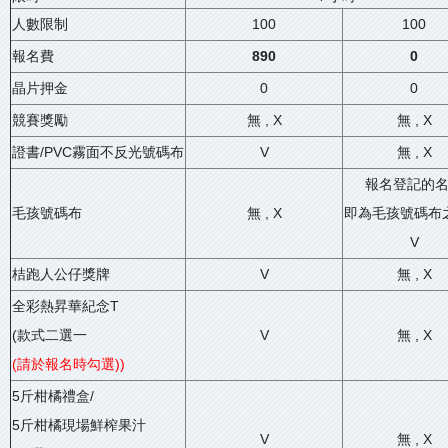
人數限制
100
100
報名費
890
0
晶片押金
0
0
競賽獎勵
無 , X
無 , X
證書/PVC霧面不反光號碼布
V
無 , X
報名登記的
毛孩號碼布
無 , X
即為毛孩號碼布
V
桔跑人公仔獎牌
V
無 , X
全彩熱昇華紀念T
(款式二選一
V
無 , X
(請於報名時勾選)
)
5斤柑橘禮盒/
5斤柑橘現場鮮榨果汁
V
無 , X