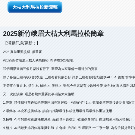
大桔大利馬拉松新聞稿
2025新竹峨眉大桔大利馬拉松簡章
【活動訊息更新 : 】
2/26 賽前重要提醒. 很重要
#2025新竹峨眉大桔大利馬拉松. 即將在2/28登場.
我們團隊連續三個月都沒有停下. 期望為大家準備一場特別的賽事
除了各位已經有收到的衣服. 已經有看到的公仔.許多已經有參與試跑的PACER. 跑友.前導
不管事在賽道上. 指引上. 補給上. 服務上. 雖然今年還是有少數幾件伊貝特上的報名資料
又一次的演練. 還是有幾件重要的事項請大家協助
1.停車. 請依據行前通知的停車區域在富興國小兩側的竹43上. 敬請保留停車後走到會場的距
2.環保杯. 本次不提供紙杯. 請自行攜帶環保杯或使用環保局環保杯重複使用
3.桶柑. 今年的氣候造成桶柑減產. 品質也不甚穩定. 敬請多多包容. 歡迎您使用晶片換
4.相片. 本活動安排四位專業攝影師. 在會場. 拾月山房.環湖路.十二寮一帶. 為各位捕捉最好