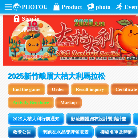
PHOTOU
Product
photo
Even
Sign in
2025新竹峨眉大桔大利馬拉松
End the game
Order
Result inquiry
Certificat
Activity Brochure
Markup
2025大桔大利行前通知
影流團體跑衣設計贊助計畫
敘獎公告
老跑友水晶獎牌領取表
接駁名單及時間