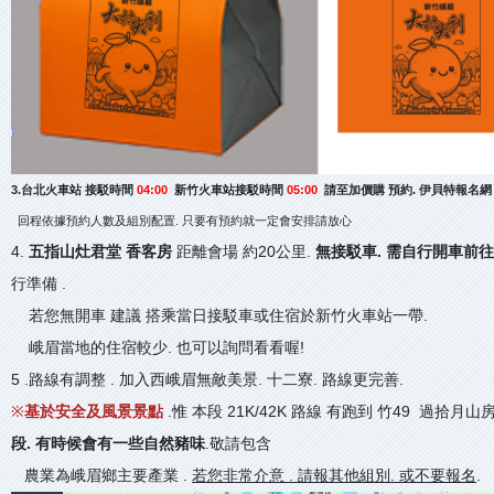
3.台北火車站 接駁時間
04:00
新竹火車站接駁時間
05:00
請至加價購 預約. 伊貝特報名網
回程依據預約人數及組別配置. 只要有預約就一定會安排請放心
4.
五指山灶君堂 香客房
距離會場 約20公里.
無接駁車. 需自行開車前往
行準備 .
若您無開車 建議 搭乘當日接駁車或住宿於新竹火車站一帶.
峨眉當地的住宿較少. 也可以詢問看看喔!
5 .路線有調整 . 加入西峨眉無敵美景. 十二寮. 路線更完善.
※
基於安全及風景景點
.惟 本段 21K/42K 路線 有跑到 竹49 過拾月山
段. 有時候會有一些自然豬味
.敬請包含
農業為峨眉鄉主要產業 .
若您非常介意 . 請報其他組別. 或不要報名
.