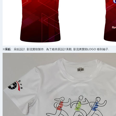
※
采鈺
: 采鈺設計. 影流贊助製作. 為了維持原設計美觀. 影流將贊助LOGO 移到袖子.