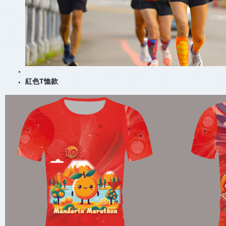
紅色T恤款