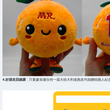
4.好朋友回娘家
: 只要參加過任何一屆大桔大利老跑友均加贈
桔跑人紀