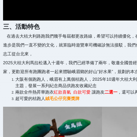
三、活動特色
在過去大桔大利路跑我們幾乎每屆都更改路線，希望可以持續優化，在
進步是我們一直不變的文化，就算臨時遊覽車司機確診無法接駁，我們仍
志工從台北來，
2025大桔大利馬拉松邁入十週年，我們已經準備了兩年，敬邀全國曾
家，更歡迎所有跑團跑者一起來體驗峨眉鄉的好山”好水果”，規劃的本
大阪有個跑跑人，峨眉有上萬個桔跑人
，
2025年10週年大桔
主題，發展一系列紀念商品供跑友收藏紀念
兩款全件熱昇華跑衣
紅款喜氣 白款可愛
讓跑友
二選一
，還可以
超可愛的
桔跑人
絨毛公仔完賽獎牌