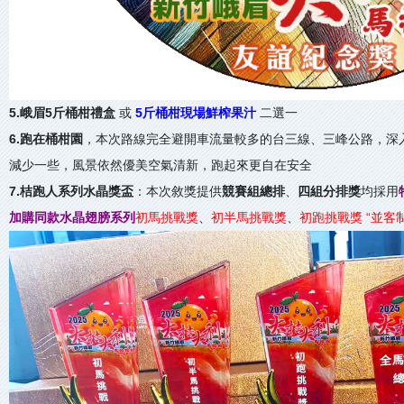
5.峨眉5斤桶柑禮盒
或
5斤桶柑現場鮮榨果汁
二選一
6.跑在桶柑園
，本次路線完全避開車流量較多的台三線、三峰公路，深
減少一些，風景依然優美空氣清新，跑起來更自在安全
7.桔跑人系列水晶獎盃
：本次敘獎提供
競賽組總排
、
四組分排獎
均採用
加購同款水晶翅膀系列
初馬挑戰獎
、
初半馬挑戰獎
、
初跑挑戰獎 “並客