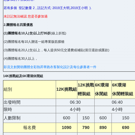
若有多個 登記數量 2 , 註記方式: 2019王大明,2019王小明 ).
未註記無法確認 您是否參加過
2.團體報名四重優惠
(1)團體報名10人(含)以上打95折
(線上折抵)
(2)團體報名每10人贈送一組專業版筋膜槍
(3)團體報名20人(含)以上，每人提供50元交通費或補貼(當日退款或匯款)
(4)團體報名30人以上，
影流文創贊助團體全彩熱昇華跑衣客製化設計及每位參賽者一件
14K挑戰組及6K環湖休閒組
12K挑戰
6K環湖
6K環湖
組別
12K挑戰組
輕裝組
休閒組
休閒輕裝
出發時間
06:30
06:40
限時
4小時
4小時
人數限制
600
150
600
150
報名費
1090
790
890
690