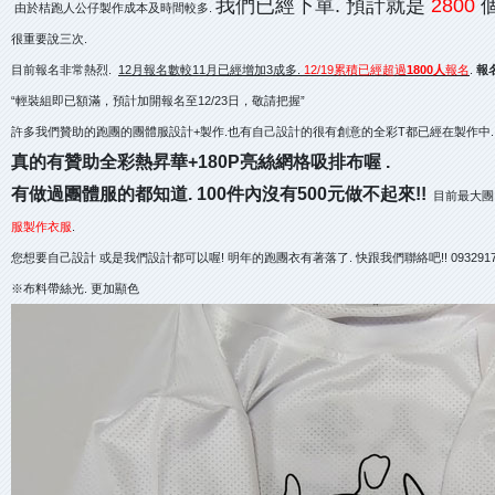
我們已經下單. 預計就是
2800
由於桔跑人公仔製作成本及時間較多.
很重要說三次.
目前報名非常熱烈.
12月報名數較11月已經增加3成多.
12/19累積已經超過
1800人
報名
.
報
“輕裝組即已額滿，預計加開報名至12/23日，敬請把握”
許多我們贊助的跑團的團體服設計+製作.也有自己設計的很有創意的全彩T都已經在製作中.
真的有贊助全彩熱昇華+180P亮絲網格吸排布喔 .
有做過團體服的都知道. 100件內沒有500元做不起來!!
目前最大團
服製作衣服
.
您想要自己設計 或是我們設計都可以喔! 明年的跑團衣有著落了. 快跟我們聯絡吧!! 0932917
※布料帶絲光. 更加顯色