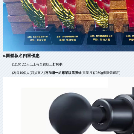
.團體報名四重優惠
8
(1)10( 含)人以上報名費線上
打95折
(2)每10個人(四捨五入)
再加贈一組專業版筋膜槍
(重量只有250g供團體運用)