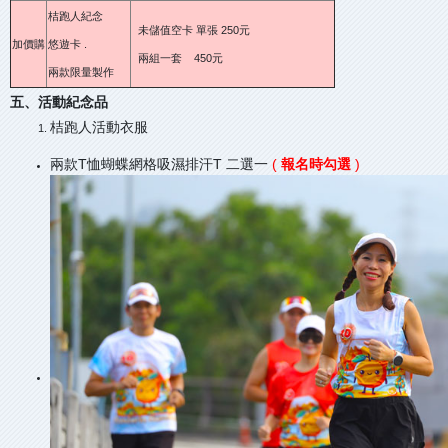
桔跑人紀念
未儲值空卡 單張 250元
加價購
悠遊卡 .
兩組一套 450元
兩款限量製作
五、活動紀念品
桔跑人活動衣服
兩款T恤蝴蝶網格吸濕排汗T 二選一
(
報名時勾選
)