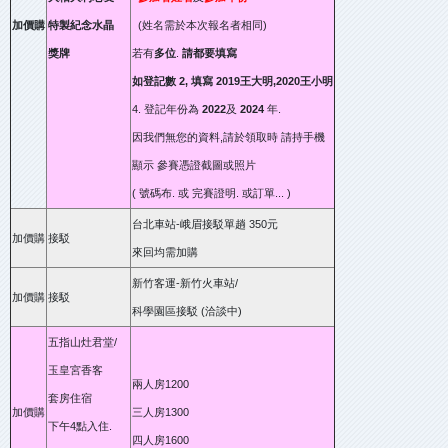
加價購
特製紀念水晶
(姓名需於本次報名者相同)
獎牌
若有
多位
.
請都要填寫
如登記數 2, 填寫 2019王大明,2020王小明
4.
登記年份為
2022
及
2024
年.
因我們無您的資料,
請於領取時 請持手機
顯示 參
賽憑證
截圖或照片
( 號碼布. 或 完賽證明. 或訂單... )
台北車站-峨眉接駁單趟 350元
加價購
接駁
來回均需加購
新竹客運-新竹火車站/
加價購
接駁
科學園區接駁 (洽談中)
五指山灶君堂/
玉皇宮香客
兩人房1200
套房住宿
加價購
三人房1300
下午4點入住.
四人房1600