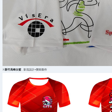
※
新竹高峰女籃
. 影流設計+贊助製作