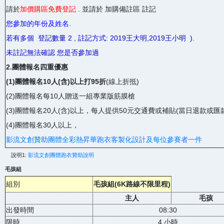
請於
加價購區免費登記
. 並請於 加購備註區 註記
您參加的年份及姓名
.
若有多個 登記數量 2 , 註記方式: 2019王大明,2019王小明 ).
未註記無法確認 您是否參加過
2.團體報名四重優惠
(1)團體報名10人(含)以上打95折
(線上折抵)
(2)團體報名每10人贈送一組專業版筋膜槍
(3)團體報名20人(含)以上，每人提供50元交通費或補貼(當日退款或匯
(4)團體報名30人以上，
影流文創贊助團體全彩熱昇華跑衣客製化設計及每位參賽者一件
說明1:
影流文創團體跑衣贊助說明
毛孩組
組別
毛孩組(6K路線不限里程)
主人
毛孩
出發時間
08:30
限時
4 小時