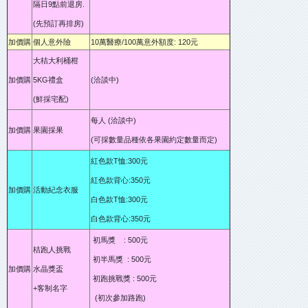
隔日9點前退房.
(先預訂再排房)
加價購
個人意外險
10萬醫療/100萬意外額度: 120元
大桔大利桶柑
加價購
5KG禮盒
(洽談中)
(鮮採宅配)
每人 (洽談中)
加價購
果園採果
(可採數量品種依各果園約定數量而定)
紅色款T恤:300元
紅色款背心:350元
加價購
活動紀念衣服
白色款T恤:300元
白色款背心:350元
初馬獎 : 500元
桔跑人挑戰
初半馬獎 : 500元
加價購
水晶獎盃
初跑挑戰獎 : 500元
+客制名字
(初次參加路跑)