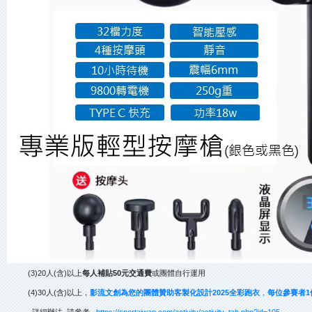
(3)20人(含)以上
每人補貼50元交通費
或團體自行運用
(4)30人(含)以上，
影流文創為您的團體贊助
客製化設計
2025全彩跑衣
，
每位參賽者1
詳細辦法 請參考
https://sportaiwan.com/activity/activity_tab.php?id=105