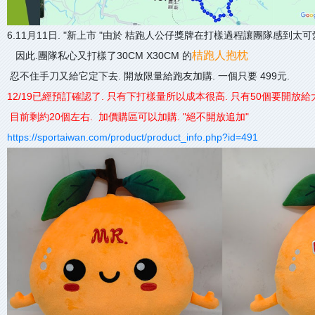
6.11月11日. "新上市 "由於 桔跑人公仔獎牌在打樣過程讓團隊感到太可
桔跑人抱枕
因此.團隊私心又打樣了30CM X30CM 的
忍不住手刀又給它定下去. 開放限量給跑友加購. 一個只要 499元.
12/19已經預訂確認了. 只有下打樣量所以成本很高. 只有50個要開放給
目前剩約20個左右. 加價購區可以加購. "絕不開放追加"
https://sportaiwan.com/product/product_info.php?id=491