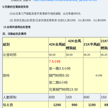
9.完善的交通旅宿安排
(1)台北東三門接駁及新竹客運新竹地區接駁. 台北單趟350元.
(2) 安排五指山灶君堂/玉皇宮便宜香客房 住宿2人房1200、3人房1300、4人房1600
1
0.全馬申請馬拉松普查
四、活動組別及費用
42K全馬
21
組別
42K全馬組
21K半馬組
輕裝組
輕裝
出發時間
06:00
06:00
06:20
06:20
7.5小時
第一圈3.5小時
限時
關門時間9:30
4小時
第二圈4小時
完賽關門時間13:30
人數限制
600
150
600
150
報名費
1290
990
1190
8