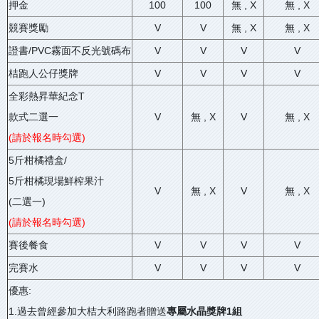
押金
100
100
無 , X
無 , X
競賽獎勵
V
V
無 , X
無 , X
證書/PVC霧面不反光號碼布
V
V
V
V
桔跑人公仔獎牌
V
V
V
V
全彩熱昇華紀念T
款式二選一
V
無 , X
V
無 , X
(請於報名時勾選)
5斤柑橘禮盒/
5斤柑橘現場鮮榨果汁
V
無 , X
V
無 , X
(二選一)
(請於報名時勾選)
賽後餐食
V
V
V
V
完賽水
V
V
V
V
優惠:
1.過去曾經參加大桔大利路跑者贈送
專屬水晶獎牌1組