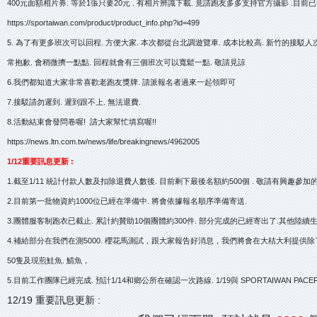
400元面額相片券. 等於1張只要20元 . 有相片辨識下載. 竟請跑友多多支持官方攝影 .目
https://sportaiwan.com/product/product_info.php?id=499
5. 為了有更多班次可以回程. 方便大家. 本次都從台北調遊覽車. 成本比較高. 新竹的接駁
常抱歉. 會稍微擠一點點. 回程就會有三個班次可以寬鬆一點. 敬請見諒
6.我們都知道大家非常喜歡老跑友獎牌. 請派報名者過來一起領即可
7.接駁請勿遲到. 遲到跟不上. 無法退費.
8.活動結束會發問卷喔! 請大家幫忙填寫喔!!
https://news.ltn.com.tw/news/life/breakingnews/4962005
1/12重要訊息更新 :
1.截至1/11 統計付款人數及扣除退費人數後. 目前剩下最後名額約500個 . 敬請有興趣參
2.目前第一批物資約1000位已經在準備中. 將會依據報名順序準備寄送.
3.團體服客制跑衣已截止. 累計約贊助10個團體約300件. 部分完成的已經寄出了.其他陸續
4.補給部分在我們在測5000. 櫻花馬測試，跟大家報告好消息，我們將會在大桔大利提供
50隻及現煎鮭魚. 鯖魚，
5.目前工作團隊已經完成. 預計1/14和鄉公所在確認一次路線. 1/19與 SPORTAIWAN 
12/19 重要訊息更新 :