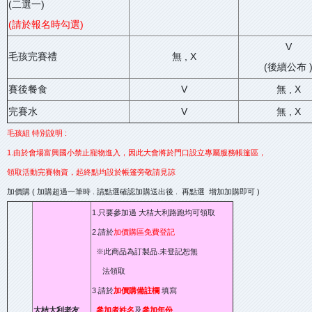
(二選一)
(請於報名時勾選)
V
毛孩完賽禮
無 , X
(後續公布 
賽後餐食
V
無 , X
完賽水
V
無 , X
毛孩組 特別說明 :
1.由於會場富興國小禁止寵物進入，因此大會將於門口設立專屬服務帳篷區，
領取活動完賽物資，起終點均設於帳篷旁敬請見諒
加價購 ( 加購超過一筆時 . 請點選確認加購送出後 . 再點選
增加加購
即可 )
1.只要參加過 大桔大利路跑均可領取
2.請於
加價購區免費登記
※此商品為訂製品.未登記恕無
法領取
3.請於
加價購備註欄
填寫
大桔大利老友
參加者姓名
及
參加年份