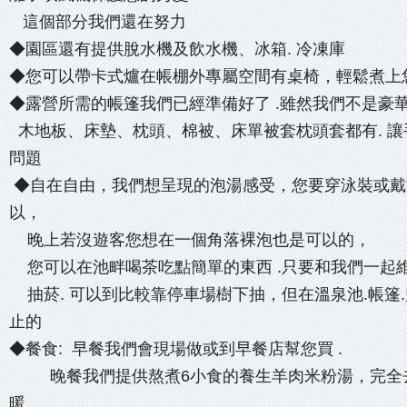
這個部分我們還在努力
◆園區還有提供脫水機及飲水機、冰箱. 冷凍庫
◆您可以帶卡式爐在帳棚外專屬空間有桌椅，輕鬆煮上
◆露營所需的帳篷我們已經準備好了 .雖然我們不是豪華
木地板、床墊、枕頭、棉被、床單被套枕頭套都有. 
問題
◆自在自由，我們想呈現的泡湯感受，您要穿泳裝或戴
以，
晚上若沒遊客您想在一個角落裸泡也是可以的，
您可以在池畔喝茶吃點簡單的東西 .只要和我們一起
抽菸. 可以到比較靠停車場樹下抽，但在溫泉池.帳篷.
止的
◆餐食: 早餐我們會現場做或到早餐店幫您買 .
晚餐我們提供熬煮6小食的養生羊肉米粉湯，完全
暖