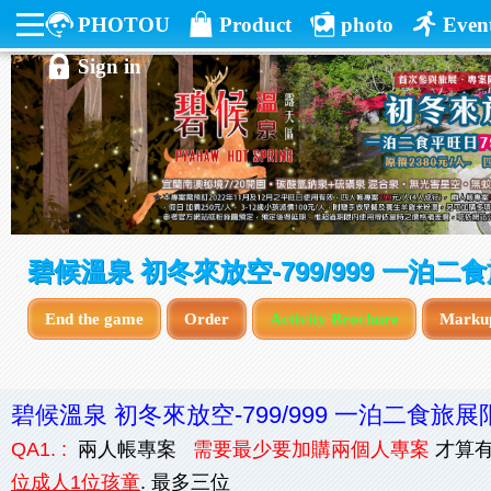
PHOTOU
Product
photo
Even
Sign in
碧候溫泉 初冬來放空-799/999 一泊
End the game
Order
Activity Brochure
Marku
碧候溫泉 初冬來放空-799/999 一泊二食旅
QA1. :
兩人帳專案
需要最少要加購兩個人專案
才算有
位成人1位孩童
. 最多三位