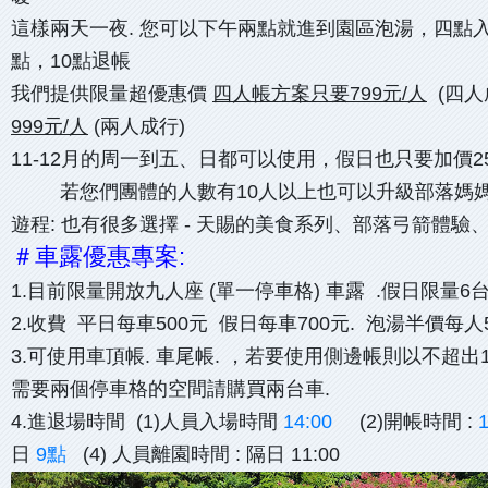
這樣兩天一夜. 您可以下午兩點就進到園區泡湯，四點
點，10點退帳
我們提供限量超優惠價
四人帳方案只要799元/人
(四人
999元/人
(兩人成行)
11-12月的周一到五、日都可以使用，假日也只要加價25
若您們團體的人數有10人以上也可以升級部落媽
遊程: 也有很多選擇 - 天賜的美食系列、部落弓箭體驗
＃車露優惠專案:
1.目前限量開放九人座 (單一停車格) 車露 .假日限量6台 
2.收費 平日每車500元 假日每車700元. 泡湯半價每人5
3.可使用車頂帳. 車尾帳. ，若要使用側邊帳則以不超
需要兩個停車格的空間請購買兩台車.
4.進退場時間 (1)人員入場時間
14:00
(2)開帳時間 :
1
日
9點
(4) 人員離園時間 : 隔日 11:00