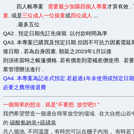
四人帳專案
需要最少加購四個人專案
才算有效 .
童
. 或是
三位成人一位孩童
或
四位成人
...
.最多五位
QA2 . 預定日期先訂先保留. 以付款時間為準
QA3. 本專案已購買及預定日期.但因不可抗力因素需延
後日期 . 若為自身因素. 順延之2023年1月以後
則須依當時之帳篷價格. 若有價差則需補差價使用. 若
業管理辦法進行 .
QA4. 本專案為記名式預定.若超過1年未使用或預定日
必要之費用後退費
-------------------------------------------------------------------------------------------------------------
一個簡單的想法 . 就是"不要想. 放空吧!! "
我們希望營造一個適合簡單放空的場域. 在大自然山谷中
的
碳酸氫鈉泉+硫磺泉
共八個池. 不同溫度，有時您可以在棚子內泡， 有時若