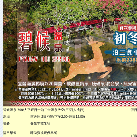
碧候溫泉 799/人平旺日一泊二食溫泉放空(三/四人成行)
假
泡湯
露天區 2日泡湯(下午2:00-隔日12:00)
晚餐
養生羊雞米粉
隔日早餐
呷尚寶或現做早餐
+25