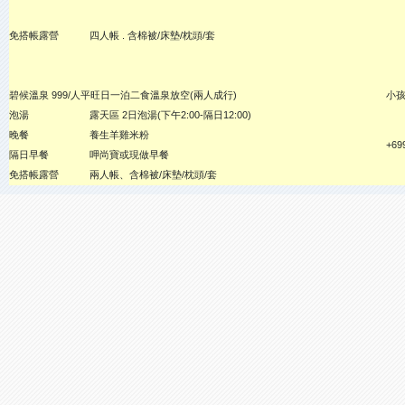
免搭帳露營
四人帳 . 含棉被/床墊/枕頭/套
碧候溫泉 999/人平旺日一泊二食溫泉放空(兩人成行)
小
泡湯
露天區 2日泡湯(下午2:00-隔日12:00)
晚餐
養生羊雞米粉
+69
隔日早餐
呷尚寶或現做早餐
免搭帳露營
兩人帳、含棉被/床墊/枕頭/套