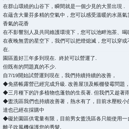
在群山環繞的山谷下，瞬間就是一個少見的大景出現 .
在蘊含大量芬多精的空氣中，您可以感受溫暖的水蒸氣
香氣的花香
在不影響別人及共同維護環境下，您可以池畔泡茶、喝
在夜晚無雲的星空下，我們可以把燈熄滅，您可以穿或
在.
園區蓋好三年多到現在. 終於可以營運了.
但既有的問題真的不少.
自7/19開始試營運到現在，我們持續持續的改善，
◆免搭帳露營已經完成升級. 改善屋頂及帳棚發霉問題，
◆三月種下的許多植物也蓬勃的生長著. 但我們又趁著
◆盥洗區我們也持續改善著，熱水有了，目前水壓較小
達也已經在採購中
◆礙於園區供電量有限，目前男女盥洗區各只能使用一
離子吹風機保護您的秀髮.