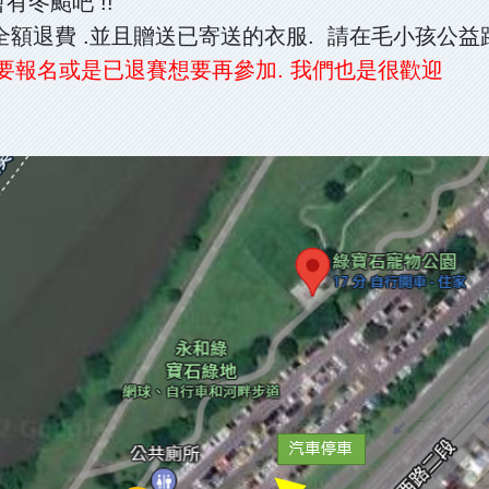
有冬颱吧 !!
全額退費 .並且贈送已寄送的衣服. 請在毛小孩公
人要報名或是已退賽想要再參加. 我們也是很歡迎