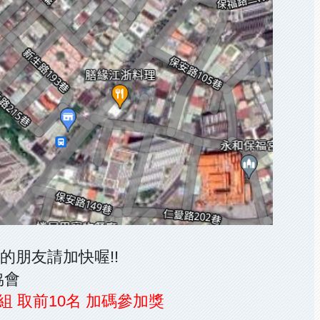
名的朋友請加快喔!!
協會
 取前10名 加碼參加獎