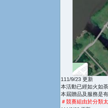
111/9/23 更新
本活動已經如火如荼舉
本屆贈品及服務是有
＃競賽組由於分類太多