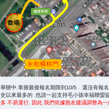
辦中.掌握最後報名期限到10/5 . 還沒有報
史以來最多的 .也請一起支持毛小孩幸福聯盟
 不易運行. 因此 我們依據跑友建議調整為一組