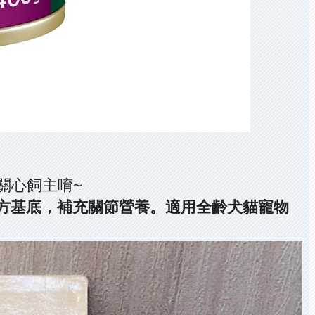
關心飼主唷~
方基底，補充關節營養。適用全齡犬貓寵物