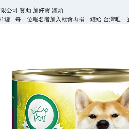
限公司 贊助 加好寶 罐頭.
1罐 . 每一位報名者加入就會再捐一罐給 台灣唯