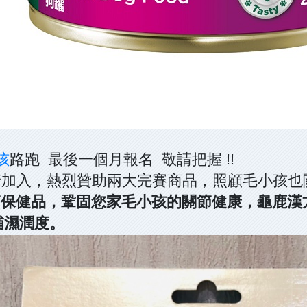
孩
路跑 最後一個月報名 敬請把握 !!
情加入，熱烈贊助兩大完賽商品，照顧毛小孩也
節保健品，鞏固您家毛小孩的關節健康，龜鹿漢
補濕潤度。