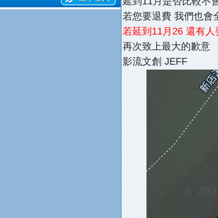
延到11月是否比較不會
若您要退費 我們也會
若延到11月26 還有
再次致上最大的歉意
影流文創 JEFF