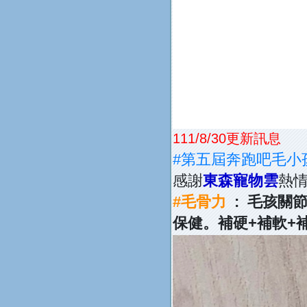
111/8/30更新訊息
#第五屆奔跑吧毛小
感謝
東森寵物雲
熱
#毛骨力
: 毛孩關
保健。補硬+補軟+