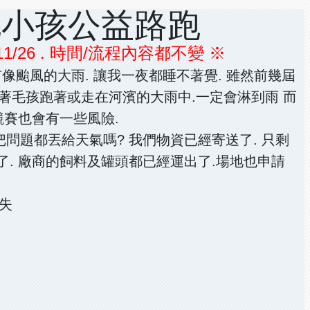
毛小孩公益路跑
26 . 時間/流程內容都不變 ※
像颱風的大雨. 讓我一夜都睡不著覺. 雖然前幾屆
 牽著毛孩跑著或走在河濱的大雨中.一定會淋到雨 而
競賽也會有一些風險.
 把問題都丟給天氣嗎? 我們物資已經寄送了. 只剩
了. 廠商的飼料及罐頭都已經運出了.場地也申請
損失