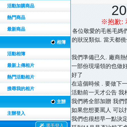
2
活動加購商品
熱門商品
※抱歉:
最新商品
各位敬愛的毛爸毛媽們
的狀況類似. 當天都僥
相簿
活動相簿
我們準備已久. 廠商熱
最新上傳相片
一部份現場領的也做好
好了
熱門活動相片
在這個時候 . 要做
搜尋我的相片
活動前一天才公告 我
我們將全部加贈 我們
主辦
如果您想要罵人 可以打電
主辦登入
我們也很想早一點決定
選手登入