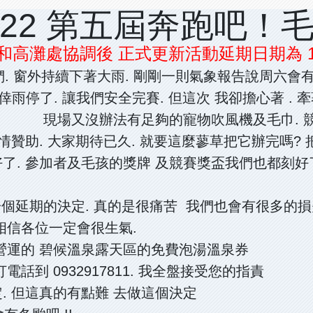
022 第五屆奔跑吧！
 和高灘處協調後 正式更新活動延期日期為 11/
. 窗外持續下著大雨. 剛剛一則氣象報告說周六會有
倖雨停了. 讓我們安全完賽. 但這次 我卻擔心著 .
現場又沒辦法有足夠的寵物吹風機及毛巾. 
情贊助. 大家期待已久. 就要這麼蓼草把它辦完嗎?
了. 參加者及毛孩的獎牌 及競賽獎盃我們也都刻好
下一個延期的決定. 真的是很痛苦 我們也會有很多的
相信各位一定會很生氣.
營運的 碧候溫泉露天區的免費泡湯溫泉券
話到 0932917811. 我全盤接受您的指責
. 但這真的有點難 去做這個決定