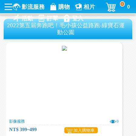
0
影流服務
購物
相片
0
活動
訂單
登入
2022第五屆奔跑吧！毛小孩公益路跑-綠寶石運
動公園
影像服務
0
NT$ 399~499
加入購物車