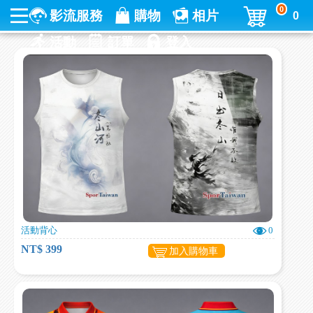
0
影流服務
購物
相片
0
活動
訂單
登入
活動背心
0
NT$ 399
加入購物車