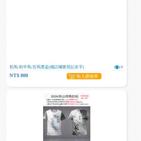
初馬/初半馬/百馬獎盃(備註欄要登記名字)
0
NT$ 800
加入購物車