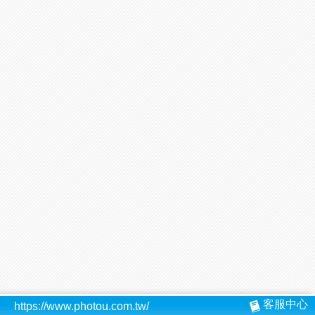
客服中心
https://www.photou.com.tw/