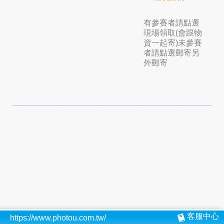
有參賽者請點選
現場領取(會跟物
資一起寄)未參賽
者請點選郵寄另
外郵寄
客服中心
https://www.photou.com.tw/