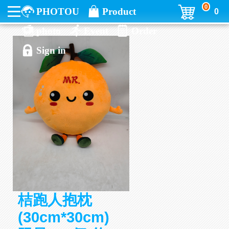
0
PHOTOU
Product
0
photo
Event
Order
Sign in
桔跑人抱枕
(30cm*30cm)