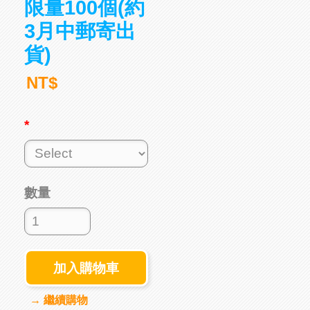
限量100個(約
3月中郵寄出
貨)
NT$
*
數量
加入購物車
→ 繼續購物