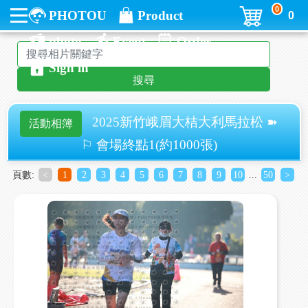
0
PHOTOU
Product
0
photo
Event
Order
Sign in
搜尋
2025新竹峨眉大桔大利馬拉松 ➽
活動相簿
⚐ 會場終點1(約1000張)
頁數:
<
1
2
3
4
5
6
7
8
9
10
...
50
>