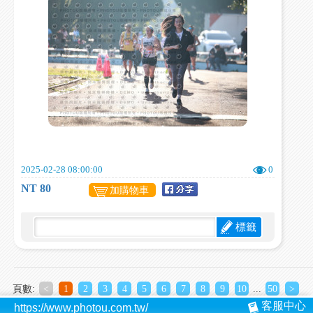
2025-02-28 08:00:00
0
NT 80
加購物車
標籤
頁數:
<
1
2
3
4
5
6
7
8
9
10
...
50
>
客服中心
https://www.photou.com.tw/