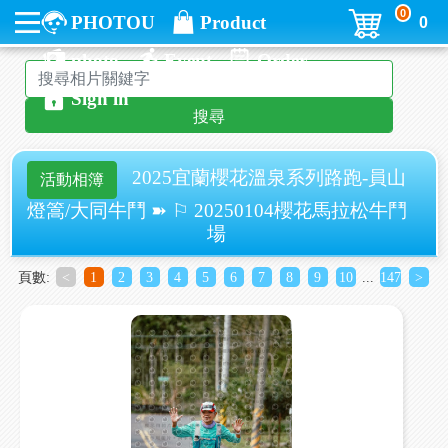
0
PHOTOU
Product
0
photo
Event
Order
Sign in
搜尋
2025宜蘭櫻花溫泉系列路跑-員山
活動相簿
燈篙/大同牛鬥 ➽ ⚐ 20250104櫻花馬拉松牛鬥
場
頁數:
<
1
2
3
4
5
6
7
8
9
10
...
147
>