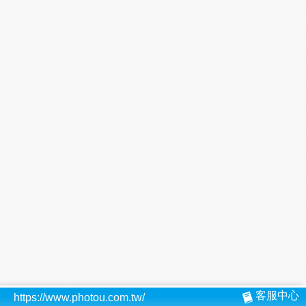
客服中心
https://www.photou.com.tw/