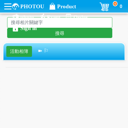
0
PHOTOU
Product
0
photo
Event
Order
Sign in
搜尋
➽ ⚐
活動相簿