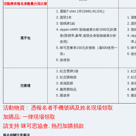
活動將依報名者數量分流出發
運動T-shirt 1件(S/M/L/XL/2XL)
護照1本
運動T
號碼牌1組
護
olypet mMRI 寵物健康分析1000元折價
號
卷(限標準,豪華,進階全身寵物健康分析
ol
選手包
使用)
準
咪可思餐券150元折價卷（滿500使用一
咪
張）
撿
撿便袋
紀念獎牌1個
紀
紀念購物袋
紀
保濕面膜
保
完賽禮
廠商贊助品
廠
園遊券
園
活動物資 : 憑報名者手機號碼及姓名現場領取
加購品: 一律現場領取
請支持 咪可思協會. 熱烈加購捐款
報名相關注意事項