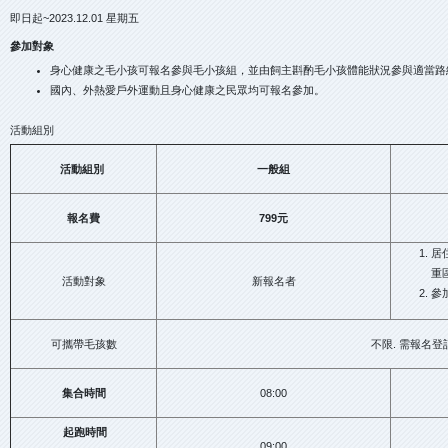
即日起~2023.12.01 星期五
參加對象
身心健康之毛小孩可報名參與毛小孩組，並由飼主斟酌毛小孩體能狀況參與適當路
國內、外熱愛戶外運動且身心健康之民眾均可報名參加。
活動組別
活動組別
一般組
報名費
799
元
居
重區
活動對象
新報名者
參
可攜帶毛孩數
不限. 需報名登
集合時間
08:00
起跑時間
09:00