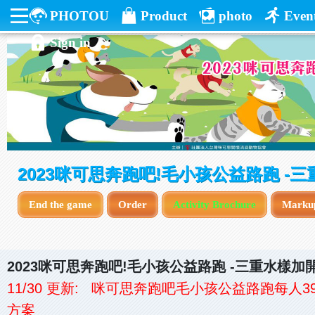
PHOTOU
Product
photo
Even
Sign in
2023咪可思奔跑吧!毛小孩公益路跑 -
End the game
Order
Activity Brochure
Marku
2023
咪可思奔跑吧
!
毛小孩公益路跑
-
三重水樣加
11/30 更新: 咪可思奔跑吧毛小孩公益路跑每人
方案