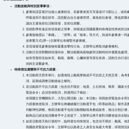
活動規範與特別宣導事項
：
參賽前請妥善評估個人健康狀況，若參賽者當天耳溫達37.5度以上，或
呼吸道與不適症狀等，請您配合自主健康管理，避免前往會場，降低群聚
議自主避免前往活動現場，並前往就醫。
若經勸導有違反前述規範之情事，得循違反我國嚴重特殊傳染性肺炎防治
參賽寵物需以『牽繩』、『揹帶』或『推車』等方式，與成年參賽者一同
述牽繫方式(擇一)主辦單位有權暫停參賽權。
若現場發現參賽寵物有嚴重攻擊性行為，主辦單位將取消參賽權利。
活動日安排獸醫師現場待命，醫治範圍為寵物參與活動時的外傷緊急處理
如有突發狀況如休克、氣喘、癲癇、心臟病發等原生疾病，請飼主自行送
供飼主送醫參考。
特殊情況應變與不可抗力因素
：
本活動雨天照常舉行。如遇海陸上颱風警報或不可抗拒之天然災害，為考
消、延期或調整活動路線之權利。
若活動因不可抗力因素（包含但不限於：地震、土石坍塌、戰爭、國家大
緊急命令）必須宣佈取消，則適用以下條款：
依我國主管機關告示，大型公開活動（如：本活動）得因政府緊急命令而
力因素致使取消，主辦單位將繼續履行活動選手包（即票組商品）製作及
判斷彈性調整。惟因活動選手包與活動體驗視為整組販售，無法分割計價
動商品已經送抵消費者手中之前提下，主辦單位將不會對消費者提供全額
如若活動當天執行過程中，臨時發生特殊情況，包含但不限於：颱風、地
我國政府緊急命令等，主辦單位以跑者之人身安全為最大考量，得視情況