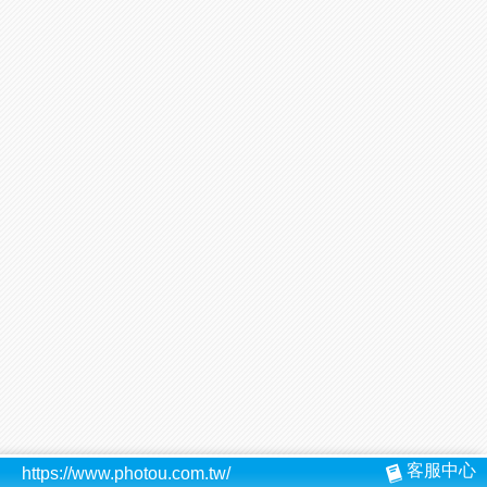
客服中心
https://www.photou.com.tw/