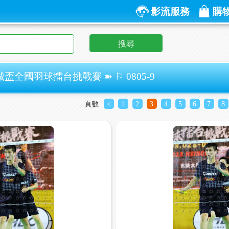
影流服務
購
搜尋
城盃全國羽球擂台挑戰賽 ➽ ⚐ 0805-9
頁數:
<
1
2
3
4
5
6
7
8