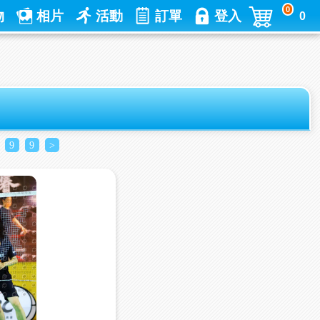
0
物
相片
活動
訂單
登入
0
9
9
>