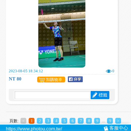
2023-08-05 18:34:12
0
NT 80
加購物車
標籤
頁數:
<
1
2
3
4
5
6
7
8
9
...
9
>
客服中心
https://www.photou.com.tw/