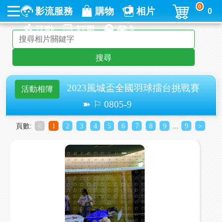
0
影流服務
購物
相片
0
活動
訂單
登入
搜尋
2023風城盃全國羽球擂台挑戰賽
活動相簿
➽ ⚐ 0805-9
頁數:
<
1
2
3
4
5
6
7
8
9
...
9
>