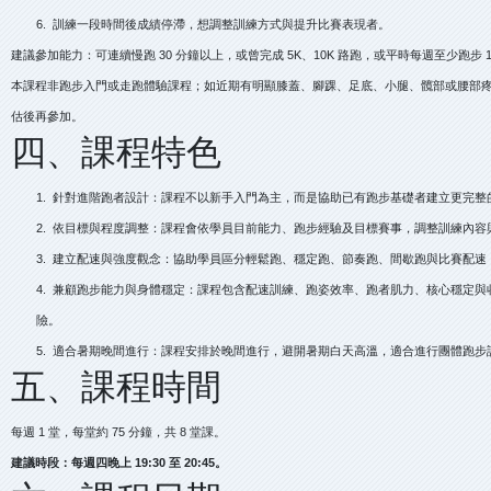
6. 訓練一段時間後成績停滯，想調整訓練方式與提升比賽表現者。
建議參加能力：可連續慢跑 30 分鐘以上，或曾完成 5K、10K 路跑，或平時每週至少跑步 1 
本課程非跑步入門或走跑體驗課程；如近期有明顯膝蓋、腳踝、足底、小腿、髖部或腰部
估後再參加。
四、課程特色
1. 針對進階跑者設計：課程不以新手入門為主，而是協助已有跑步基礎者建立更完整
2. 依目標與程度調整：課程會依學員目前能力、跑步經驗及目標賽事，調整訓練內容
3. 建立配速與強度觀念：協助學員區分輕鬆跑、穩定跑、節奏跑、間歇跑與比賽配速
4. 兼顧跑步能力與身體穩定：課程包含配速訓練、跑姿效率、跑者肌力、核心穩定
險。
5. 適合暑期晚間進行：課程安排於晚間進行，避開暑期白天高溫，適合進行團體跑步
五、課程時間
每週 1 堂，每堂約 75 分鐘，共 8 堂課。
建議時段：每週四晚上 19:30 至 20:45。