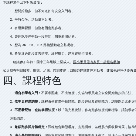
本課程適合以下對象參加：
1. 想開始跑步，但不知道如何安全入門者。
2. 平時久坐、活動量不足者。
3. 有運動習慣，但沒有固定跑步者。
4. 曾經跑步但中斷一段時間，想重新開始者。
5. 想為 3K、5K、10K 路跑活動建立基礎者。
6. 希望透過跑步改善體能、紓解壓力、建立運動習慣者。
建議參加年齡：國小三年級以上至成人。
國小學員需有家長一起報名參加
如近期有明顯膝蓋、腳踝、足底、髖部疼痛，或醫師建議暫停運動者，建議先經評估後再
四、課程特色
1.
適合初學者入門：
不要求配速、不比速度，先協助學員建立安全開始跑步的方法。
2.
依學員程度調整：
課程會依實際學員體能、跑步經驗及運動能力，調整跑走比例與
3.
不用看配速，也能掌握強度：
以「能完整說話」作為跑步強度判斷標準，讓初學者
運動強度。
4.
兼顧跑步與身體穩定：
課程包含動態暖身、走跑訓練、基礎肌力與收操伸展，協助
5.
適合暑期晚間進行：
課程安排於晚間進行，避開暑期白天高溫，較適合一般民眾參