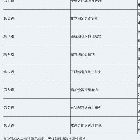
第 1 週
安全入門與強度控制
第 2 週
建立穩定走跑節奏
第 3 週
基礎跑姿與身體放鬆
第 4 週
擺臂與節奏控制
第 5 週
下肢穩定與跑步肌力
第 6 週
增加慢跑持續能力
第 7 週
自我配速與自主練習
第 8 週
成果走跑與後續建議
實際課程內容將視學員程度、天候與現場狀況彈性調整。