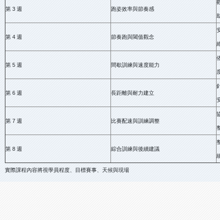
第 3 週
跑姿效率與節奏感
第 4 週
節奏跑與閾值觀念
第 5 週
間歇訓練與速度能力
第 6 週
長距離與耐力建立
第 7 週
比賽配速與訓練調整
第 8 週
綜合訓練與後續建議
實際課程內容將視學員程度、目標賽事、天候與現場