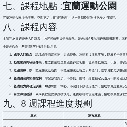
七、課程地點 :
宜蘭運動公園
宜蘭運動公園場地平坦、空間充足，夜間有照明，適合暑期晚間進行跑步入門課程。
八、課程內容
本課程為 8 週跑步入門課程，內容將依學員體能狀況、跑步經驗及現場適應情形調整。課
全跑步觀念、基礎體能與持續運動習慣。
1.
跑步入門觀念：
認識跑步強度控制、走跑轉換、運動前後注意事項，以及初學者常
2.
動態暖身與收操伸展：
建立跑前暖身及跑後伸展習慣，協助降低膝蓋、小腿、腳踝
3.
走跑訓練：
以「能完整說話就跑，不能完整說話就走」為原則，依學員能力調整跑
4.
基礎跑姿與節奏控制：
學習放鬆跑步、小步伐、擺臂、身體穩定及避免一開始跑太
5.
基礎肌力與穩定訓練：
加強臀部、核心、小腿與下肢穩定能力，協助學員建立較安
6.
自主練習建議：
依學員程度提供課後快走、走跑或輕鬆慢跑建議，協助學員在課程
九、8 週課程進度規劃
週次
課程主題