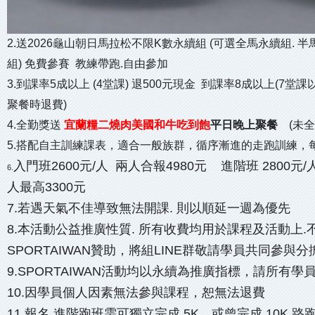
2.送2026龜山朝日馬拉松不限K數永續組 (可選全馬永續組. 半
組) 免費參賽 教練帶跑.自由參加
3.到課率5成以上 (4堂課) 退500元現金 到課率8成以上(7堂課
聚餐時退費)
4.全勤獎送
宜蘭糧二燒肉美國和牛吃到飽
平日晚上聚餐
(未全
5.搭配自主訓練課表，適合一般族群，循序漸進的走跑訓練，每堂
入門班2600元/人 兩人合報4980元 進階班 2800元/
6.
人最高3300元
7.若遇天氣不佳導致無法開課. 則以順延一週為優先
8.本活動公益推廣性質. 所有收費均用於課程及活動上.
SPORTAIWAN贊助，將組LINE群敬請學員共同參與
9.SPORTAIWAN活動均以永續為推廣指標，請所有
10.因學員個人因素無法參與課程，恕無法退費
11.報名 進階跑班
需可獨立完成 5K，或曾完成 10K 