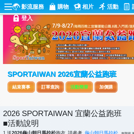
影流服務
購物
相片
活動
登入
SPORTAIWAN 2026宜蘭公益跑班
結束賽事
訂單查詢
活動簡章
加價購
2026 SPORTAIWAN 宜蘭公益跑班
■活動說明
1.送
2026龜山朝日馬拉松
跑衣
請參考
龜山朝日馬拉松
進階班 