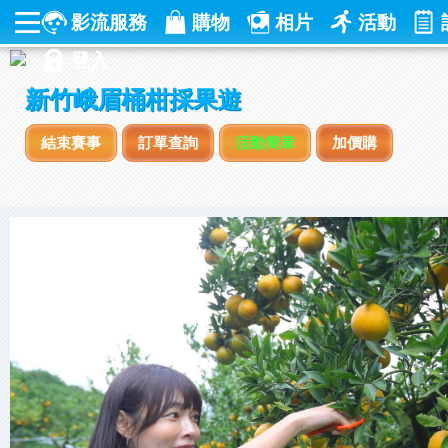
影流服務
購物
相片
活動
登入
新竹峨眉桶柑採果遊
結束賽事
訂單查詢
活動簡章
加價購