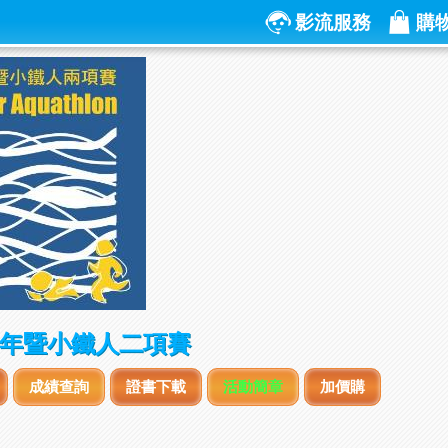
影流服務
購
青少年暨小鐵人二項賽
成績查詢
證書下載
活動簡章
加價購