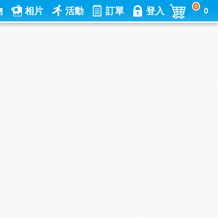
0
物
相片
活動
訂單
登入
0