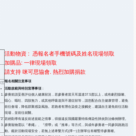
活動物資 : 憑報名者手機號碼及姓名現場領取
加購品: 一律現場領取
請支持 咪可思協會. 熱烈加購捐款
報名相關注意事項
市三
活動規範與特別宣導事項
：
參賽前請妥善評估個人健康狀況，若參賽者當天耳溫達37.5度以上，或有劇烈咳嗽、
噁心、嘔吐、四肢無力，或其他呼吸道與不適症狀等，請您配合自主健康管理，避免
前往會場，降低群聚感染風險。若跑者有潛在染疫之接觸史，建議自主避免前往活動
現場，並前往就醫。
若經勸導有違反前述規範之情事，得循違反我國嚴重特殊傳染性肺炎防治條例辦理。
參賽寵物需以『牽繩』、『揹帶』或『推車』等方式，與成年參賽者一同參與路跑活
動。鑑於活動現場安全，若無上述牽繫方式(擇一)主辦單位有權暫停參賽權。