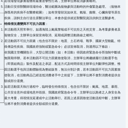
若現場發現參賽寵物有嚴重攻擊性行為，主辦單位將取消參賽權利。
活動日安排獸醫師現場待命，醫治範圍為寵物參與活動時的外傷緊急處理。（寵物本
身既有的疾病不在醫療範圍）；如有突發狀況如休克、氣喘、癲癇、心臟病發等原生
疾病，請飼主自行送往原醫治單位，本會亦提供就近獸醫院資訊供飼主送醫參考。
特殊情況應變與不可抗力因素
：
本活動雨天照常舉行。如遇海陸上颱風警報或不可抗拒之天然災害，為考量參賽者及
寵物安全，主辦單位保留宣佈取消、延期或調整活動路線之權利。
標
若活動因不可抗力因素（包含但不限於：地震、土石坍塌、戰爭、國家大型動亂、特
殊傳染性疾病、我國政府強制或緊急命令）必須宣佈取消，則適用以下條款：
依我國主管機關告示，大型公開活動（如：本活動）得因政府緊急命令而強制中斷或
無限期停辦。若本活動因不可抗力因素致使取消，主辦單位將繼續履行活動選手包
（即票組商品）製作及配送之承諾，配送方式及時間得視主辦單位判斷彈性調整。惟
因活動選手包與活動體驗視為整組販售，無法分割計價，若本活動因不可抗力因素致
使取消，在活動商品已經送抵消費者手中之前提下，主辦單位將不會對消費者提供全
額或部分退費。
如若活動當天執行過程中，臨時發生特殊情況，包含但不限於：颱風、地震、暴雨、
公共安全意外或場地意外毀損、我國政府緊急命令等，主辦單位以跑者之人身安全為
最大考量，得視情況延遲或中止活動舉行。若因上述原因致使活動流程中斷，主辦單
位將不會對消費者提供全額或部分退費。