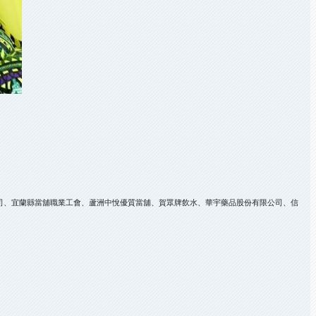
司、宜蘭縣當舖職業工會、蘆洲中悅優質當舖、賀眾牌飲水、華宇藥品股份有限公司、信