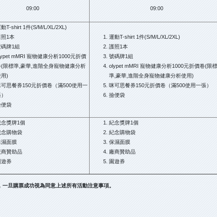
09:00
09:00
動T-shirt 1件(S/M/L/XL/2XL)
護照1本
運動T-shirt 1件(S/M/L/XL/2XL)
號碼牌1組
護照1本
lypet mMRI 寵物健康分析1000元折價
號碼牌1組
卷(限標準,豪華,進階全身寵物健康分析
olypet mMRI 寵物健康分析1000元折價卷(限
用)
準,豪華,進階全身寵物健康分析使用)
咪可思餐券150元折價卷（滿500使用一
咪可思餐券150元折價卷（滿500使用一張）
張）
撿便袋
撿便袋
紀念獎牌1個
紀念獎牌1個
紀念購物袋
紀念購物袋
保濕面膜
保濕面膜
廠商贊助品
廠商贊助品
園遊券
園遊券
，一旦購票成功視為同意上述所有活動注意事項。