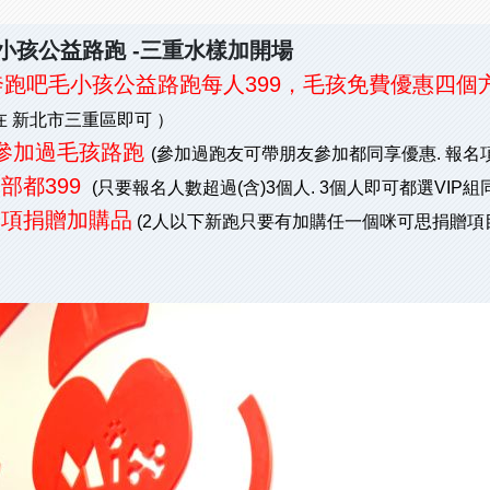
小孩公益路跑
-
三重水樣加開場
可思奔跑吧毛小孩公益路跑每人399，毛孩免費優惠四個
在 新北市三重區即可 ）
有參加過毛孩路跑
(參加過跑友可帶朋友參加都同享優惠. 報名項
部都399
(只要報名人數超過(含)3個人. 3個人即可都選VIP組
一項捐贈加購品
(2人以下新跑只要有加購任一個咪可思捐贈項目.