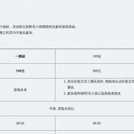
小孩組，並由飼主斟酌毛小孩體能狀況參與適當路線。
康之民眾均可報名參加。
一般組
VIP組
799
元
399元
居住於新北市三重區居民: 聯絡地址須於新北
重區.
新報名者
參加過奔跑吧!毛小孩公益路跑者跑友
不限. 需報名登記
08:00
08:00