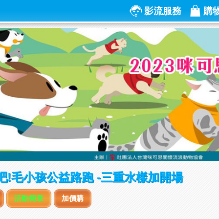
影流服務
購
跑吧!毛小孩公益路跑 -三重水樣加開場
活動簡章
加價購