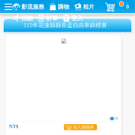
0
影流服務
購物
相片
0
活動
訂單
登入
115年花蓮縣縣長盃自由車錦標賽
0
NT$
加入購物車