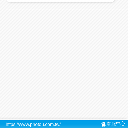
客服中心
https://www.photou.com.tw/