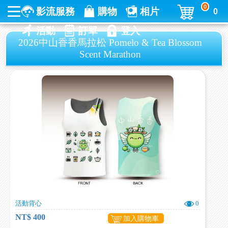
0
影流服務
購物
相片
0
活動
訂單
登入
2026中山香香馬拉松 Pomelo & Tea Blossom
Scent Marathon
活動背心
0
NT$ 400
加入購物車