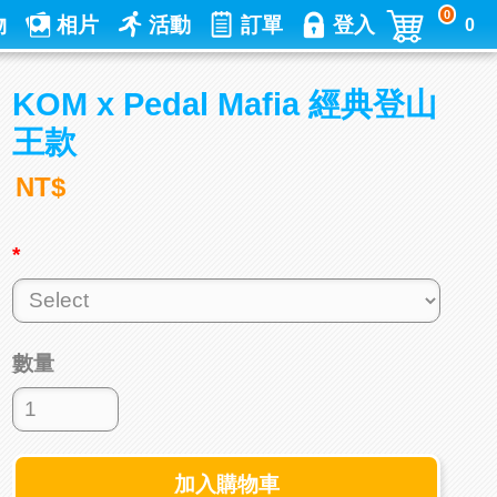
0
物
相片
活動
訂單
登入
0
KOM x Pedal Mafia 經典登山
王款
NT$
*
數量
加入購物車