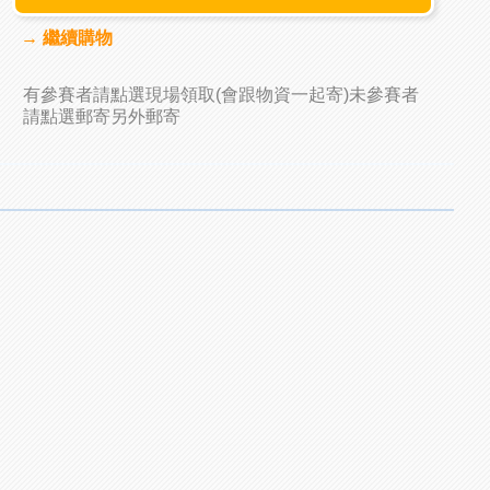
→ 繼續購物
有參賽者請點選現場領取(會跟物資一起寄)未參賽者
請點選郵寄另外郵寄