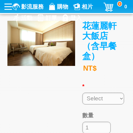
0
影流服務
購物
相片
0
活動
訂單
登入
花蓮麗軒
大飯店
（含早餐
盒）
NT$
*
數量