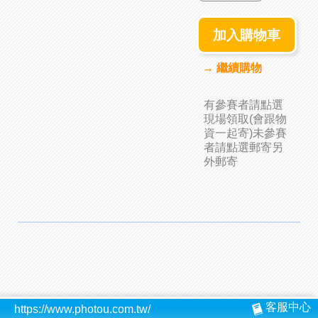
加入購物車
→ 繼續購物
有參賽者請點選
現場領取(會跟物
資一起寄)未參賽
者請點選郵寄另
外郵寄
客服中心
https://www.photou.com.tw/