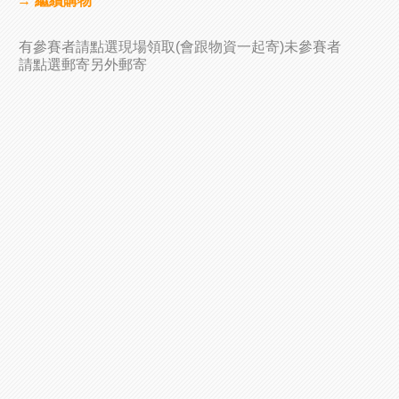
→ 繼續購物
有參賽者請點選現場領取(會跟物資一起寄)未參賽者
請點選郵寄另外郵寄