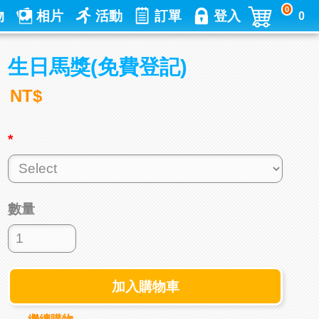
0
物
相片
活動
訂單
登入
0
生日馬獎(免費登記)
NT$
*
數量
加入購物車