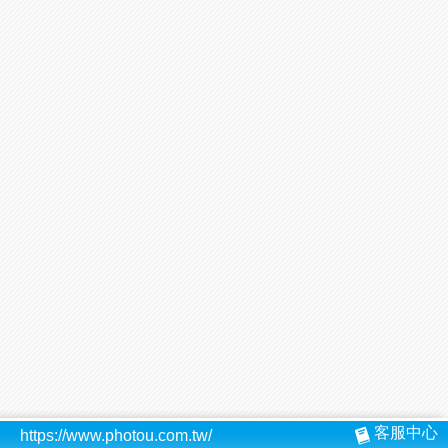
客服中心
https://www.photou.com.tw/