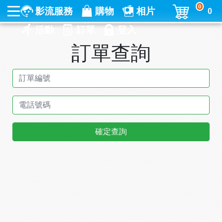
0
影流服務
購物
相片
0
活動
訂單
登入
訂單查詢