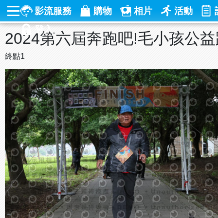
影流服務
購物
相片
活動
登入
2024第六屆奔跑吧!毛小孩公
終點1