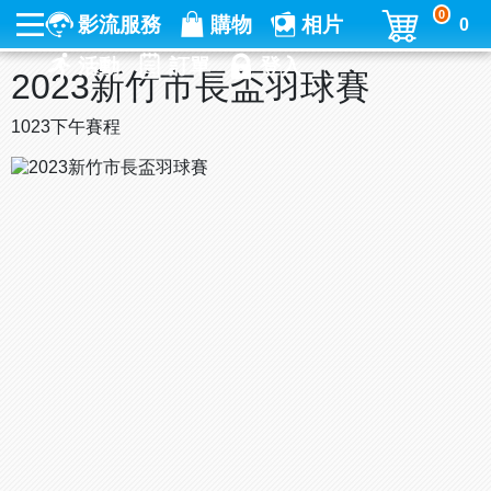
0
影流服務
購物
相片
0
活動
訂單
登入
2023新竹市長盃羽球賽
1023下午賽程