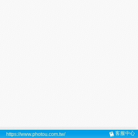
客服中心
https://www.photou.com.tw/