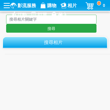
0
影流服務
購物
相片
0
活動
訂單
登入
搜尋
搜尋相片