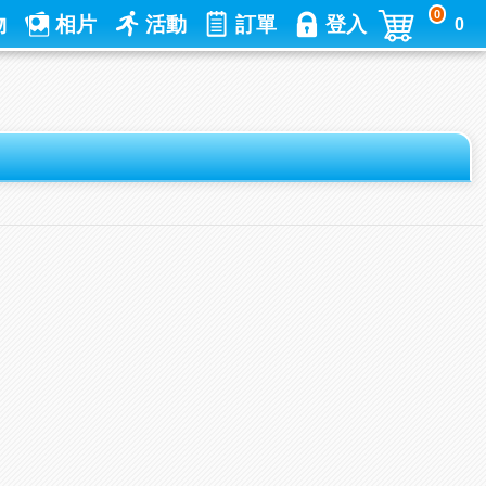
0
物
相片
活動
訂單
登入
0